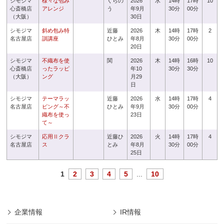
シモジマ
様々な包み
くらの
2026
水
14時
17時
10
心斎橋店
アレンジ
う
年9月
30分
00分
（大阪）
30日
シモジマ
斜め包み特
近藤
2026
木
14時
17時
2
名古屋店
訓講座
ひとみ
年8月
30分
00分
20日
シモジマ
不織布を使
関
2026
木
14時
16時
10
心斎橋店
ったラッピ
年10
30分
30分
（大阪）
ング
月29
日
シモジマ
テーマラッ
近藤
2026
水
14時
17時
4
名古屋店
ピング～不
ひとみ
年9月
30分
00分
織布を使っ
23日
て～
シモジマ
応用Ⅱクラ
近藤ひ
2026
火
14時
17時
4
名古屋店
ス
とみ
年8月
30分
00分
25日
1
2
3
4
5
...
10
企業情報
IR情報