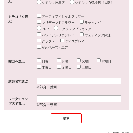
ぶ
シモジマ岐阜店
シモジマ心斎橋店（大阪）
アーティフィシャルフラワー
カテゴリを選
ぶ
プリザーブドフラワー
ラッピング
POP
スクラップブッキング
ハワイアンリボンレイ
ウェディング関連
クラフト
ディスプレイ
その他手芸・工芸
日曜日
月曜日
火曜日
水曜日
曜日を選ぶ
木曜日
金曜日
土曜日
講師名で選ぶ
※部分一致可
ワークショッ
プ名で選ぶ
※部分一致可