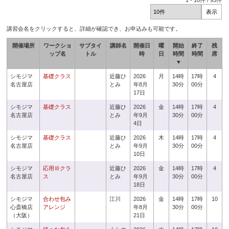
1
-
10
件 /
93
件
講習会名をクリックすると、詳細が確認でき、お申込みも可能です。
開催場所
ワークショ
サブタイ
講師名
開催日
曜
開始
終了
残
ップ名
トル
時
日
時間
時間
席
▼
シモジマ
基礎クラス
近藤ひ
2026
月
14時
17時
4
名古屋店
とみ
年8月
30分
00分
17日
シモジマ
基礎クラス
近藤ひ
2026
金
14時
17時
4
名古屋店
とみ
年9月
30分
00分
4日
シモジマ
基礎クラス
近藤ひ
2026
木
14時
17時
4
名古屋店
とみ
年9月
30分
00分
10日
シモジマ
応用Ⅲクラ
近藤ひ
2026
金
14時
17時
4
名古屋店
ス
とみ
年9月
30分
00分
18日
シモジマ
合わせ包み
江川
2026
金
14時
17時
10
心斎橋店
アレンジ
年8月
30分
00分
（大阪）
21日