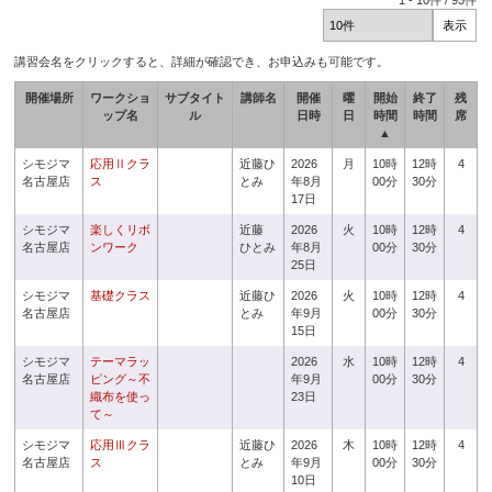
1
-
10
件 /
93
件
講習会名をクリックすると、詳細が確認でき、お申込みも可能です。
開催場所
ワークショ
サブタイト
講師名
開催
曜
開始
終了
残
ップ名
ル
日時
日
時間
時間
席
▲
シモジマ
応用Ⅱクラ
近藤ひ
2026
月
10時
12時
4
名古屋店
ス
とみ
年8月
00分
30分
17日
シモジマ
楽しくリボ
近藤
2026
火
10時
12時
4
名古屋店
ンワーク
ひとみ
年8月
00分
30分
25日
シモジマ
基礎クラス
近藤ひ
2026
火
10時
12時
4
名古屋店
とみ
年9月
00分
30分
15日
シモジマ
テーマラッ
2026
水
10時
12時
4
名古屋店
ピング～不
年9月
00分
30分
織布を使っ
23日
て～
シモジマ
応用Ⅲクラ
近藤ひ
2026
木
10時
12時
4
名古屋店
ス
とみ
年9月
00分
30分
10日