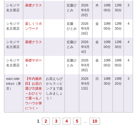
シモジマ
基礎クラス
近藤ひ
2026
木
10時
12時
3
名古屋店
とみ
年8月
00分
30分
20日
シモジマ
楽しくリボ
近藤
2026
金
10時
12時
4
名古屋店
ンワーク
ひとみ
年9月
00分
30分
18日
シモジマ
基礎クラス
近藤ひ
2026
金
10時
12時
4
名古屋店
とみ
年9月
00分
30分
4日
シモジマ
基礎サポー
近藤ひ
2026
金
10時
16時
4
名古屋店
ト
とみ
年8月
00分
00分
28日
east side
【年内最終
お花えらび
2026
日
10時
15時
3
tokyo（東
回】お花の
からラッピ
年9月
30分
20分
京）
選び方講座
ングまで楽
13日
～おひとり
しみましょ
で選べるノ
う！
ウハウが身
につく～
1
2
3
4
5
...
10