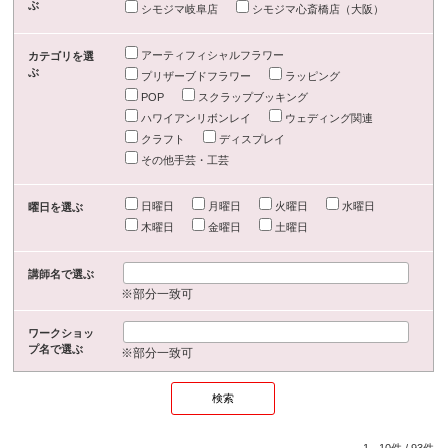
ぶ
シモジマ岐阜店
シモジマ心斎橋店（大阪）
アーティフィシャルフラワー
カテゴリを選
ぶ
プリザーブドフラワー
ラッピング
POP
スクラップブッキング
ハワイアンリボンレイ
ウェディング関連
クラフト
ディスプレイ
その他手芸・工芸
日曜日
月曜日
火曜日
水曜日
曜日を選ぶ
木曜日
金曜日
土曜日
講師名で選ぶ
※部分一致可
ワークショッ
プ名で選ぶ
※部分一致可