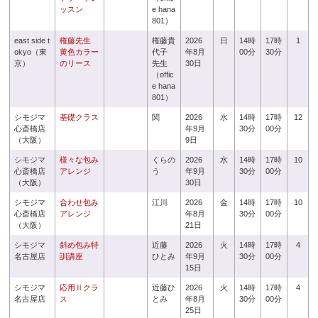
ッスン
e hana
801）
east side t
権藤先生
権藤貴
2026
日
14時
17時
1
okyo（東
黄色カラー
代子
年8月
00分
30分
京）
のリース
先生
30日
（offic
e hana
801）
シモジマ
基礎クラス
関
2026
水
14時
17時
12
心斎橋店
年9月
30分
00分
（大阪）
9日
シモジマ
様々な包み
くらの
2026
水
14時
17時
10
心斎橋店
アレンジ
う
年9月
30分
00分
（大阪）
30日
シモジマ
合わせ包み
江川
2026
金
14時
17時
10
心斎橋店
アレンジ
年8月
30分
00分
（大阪）
21日
シモジマ
斜め包み特
近藤
2026
火
14時
17時
4
名古屋店
訓講座
ひとみ
年9月
30分
00分
15日
シモジマ
応用Ⅱクラ
近藤ひ
2026
火
14時
17時
4
名古屋店
ス
とみ
年8月
30分
00分
25日