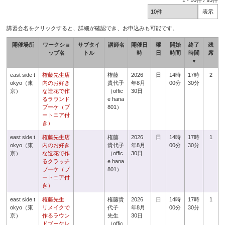
1
-
10
件 /
93
件
講習会名をクリックすると、詳細が確認でき、お申込みも可能です。
開催場所
ワークショ
サブタイ
講師名
開催日
曜
開始
終了
残
ップ名
トル
時
日
時間
時間
席
▼
east side t
権藤先生店
権藤
2026
日
14時
17時
2
okyo（東
内のお好き
貴代子
年8月
00分
30分
京）
な造花で作
（offic
30日
るラウンド
e hana
ブーケ（ブ
801）
ートニア付
き）
east side t
権藤先生店
権藤
2026
日
14時
17時
1
okyo（東
内のお好き
貴代子
年8月
00分
30分
京）
な造花で作
（offic
30日
るクラッチ
e hana
ブーケ（ブ
801）
ートニア付
き）
east side t
権藤先生
権藤貴
2026
日
14時
17時
1
okyo（東
リメイクで
代子
年8月
00分
30分
京）
作るラウン
先生
30日
ドブーケレ
（offic