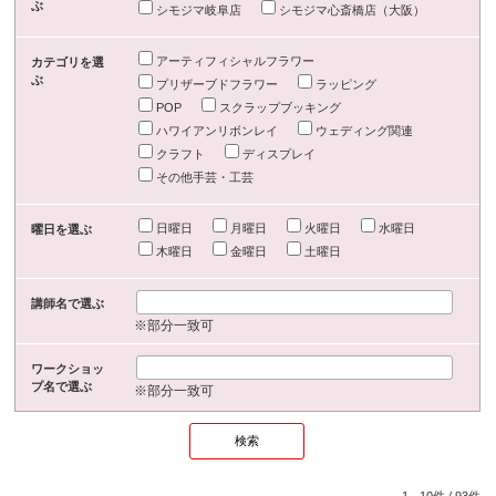
ぶ
シモジマ岐阜店
シモジマ心斎橋店（大阪）
アーティフィシャルフラワー
カテゴリを選
ぶ
プリザーブドフラワー
ラッピング
POP
スクラップブッキング
ハワイアンリボンレイ
ウェディング関連
クラフト
ディスプレイ
その他手芸・工芸
日曜日
月曜日
火曜日
水曜日
曜日を選ぶ
木曜日
金曜日
土曜日
講師名で選ぶ
※部分一致可
ワークショッ
プ名で選ぶ
※部分一致可