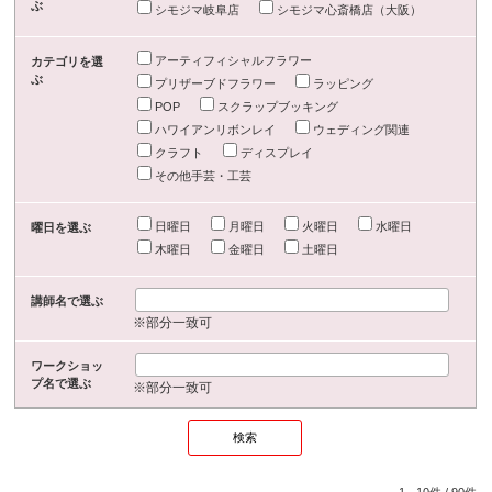
ぶ
シモジマ岐阜店
シモジマ心斎橋店（大阪）
アーティフィシャルフラワー
カテゴリを選
ぶ
プリザーブドフラワー
ラッピング
POP
スクラップブッキング
ハワイアンリボンレイ
ウェディング関連
クラフト
ディスプレイ
その他手芸・工芸
日曜日
月曜日
火曜日
水曜日
曜日を選ぶ
木曜日
金曜日
土曜日
講師名で選ぶ
※部分一致可
ワークショッ
プ名で選ぶ
※部分一致可