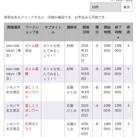
1
-
10
件 /
90
件
講習会名をクリックすると、詳細が確認でき、お申込みも可能です。
開催場所
ワークシ
サブタイト
講師名
開催
曜
開始
終了
残
ョップ名
ル
日時
日
時間
時間
席
▲
east side
ボトル講
ボトルを包
杉崎
2026
火
10時
12時
6
tokyo（東
習会
んでみまし
年10
30分
00分
京）
ょう！！
月27
日
east side
ボトル基
ボトルを包
杉崎
2026
水
10時
12時
5
tokyo（東
礎
んでみまし
年9月
30分
00分
京）
ょう！！
9日
シモジマ
楽しくリ
近藤
2026
金
10時
12時
4
名古屋店
ボンワー
ひとみ
年9月
00分
30分
ク
18日
シモジマ
楽しくリ
近藤
2026
火
10時
12時
4
名古屋店
ボンワー
ひとみ
年8月
00分
30分
ク
25日
シモジマ
応用Ⅲク
近藤ひ
2026
木
10時
12時
4
名古屋店
ラス
とみ
年9月
00分
30分
10日