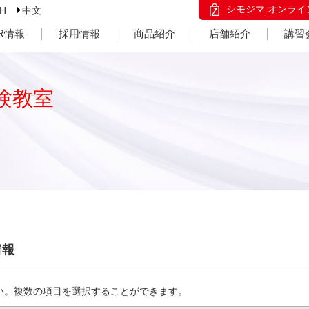
シモジマ オンライ
SH
中文
IR情報
採用情報
商品紹介
店舗紹介
講習
験教室
情報
い。複数の項目を選択することができます。