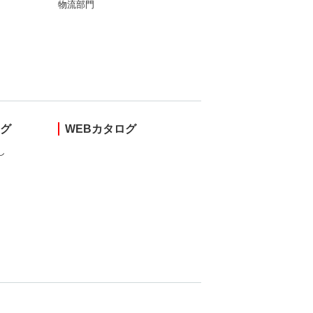
物流部門
ング
WEBカタログ
し