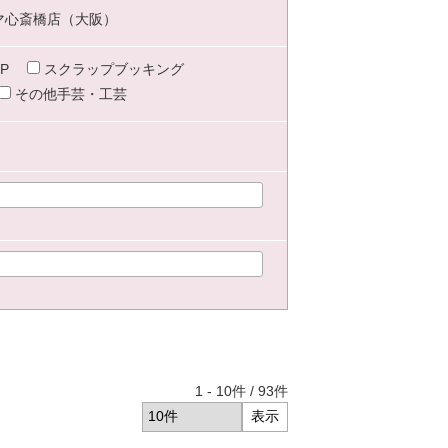
マ心斎橋店（大阪）
P
スクラップブッキング
その他手芸・工芸
1
-
10
件 /
93
件