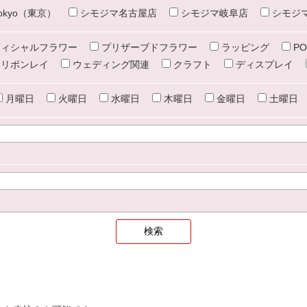
e tokyo（東京）
シモジマ名古屋店
シモジマ岐阜店
シモジ
ィシャルフラワー
プリザーブドフラワー
ラッピング
PO
リボンレイ
ウェディング関連
クラフト
ディスプレイ
月曜日
火曜日
水曜日
木曜日
金曜日
土曜日