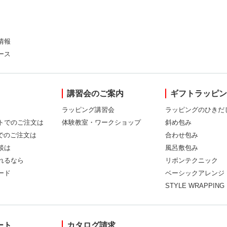
情報
ース
講習会のご案内
ギフトラッピ
ラッピング講習会
ラッピングのひきだ
トでのご注文は
体験教室・ワークショップ
斜め包み
Xでのご注文は
合わせ包み
談は
風呂敷包み
れるなら
リボンテクニック
ード
ベーシックアレンジ
STYLE WRAPPING
ート
カタログ請求