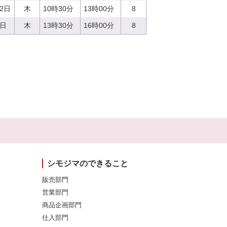
22日
木
10時30分
13時00分
8
0日
木
13時30分
16時00分
8
シモジマのできること
販売部門
営業部門
商品企画部門
仕入部門