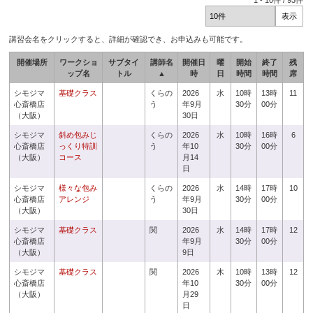
1
-
10
件 /
93
件
講習会名をクリックすると、詳細が確認でき、お申込みも可能です。
開催場所
ワークショ
サブタイ
講師名
開催日
曜
開始
終了
残
ップ名
トル
▲
時
日
時間
時間
席
シモジマ
基礎クラス
くらの
2026
水
10時
13時
11
心斎橋店
う
年9月
30分
00分
（大阪）
30日
シモジマ
斜め包みじ
くらの
2026
水
10時
16時
6
心斎橋店
っくり特訓
う
年10
30分
00分
（大阪）
コース
月14
日
シモジマ
様々な包み
くらの
2026
水
14時
17時
10
心斎橋店
アレンジ
う
年9月
30分
00分
（大阪）
30日
シモジマ
基礎クラス
関
2026
水
14時
17時
12
心斎橋店
年9月
30分
00分
（大阪）
9日
シモジマ
基礎クラス
関
2026
木
10時
13時
12
心斎橋店
年10
30分
00分
（大阪）
月29
日