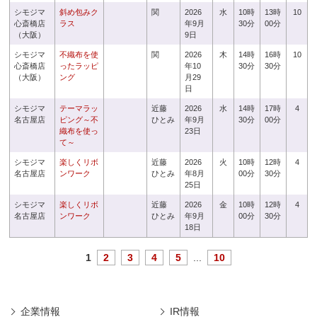
シモジマ
斜め包みク
関
2026
水
10時
13時
10
心斎橋店
ラス
年9月
30分
00分
（大阪）
9日
シモジマ
不織布を使
関
2026
木
14時
16時
10
心斎橋店
ったラッピ
年10
30分
30分
（大阪）
ング
月29
日
シモジマ
テーマラッ
近藤
2026
水
14時
17時
4
名古屋店
ピング～不
ひとみ
年9月
30分
00分
織布を使っ
23日
て～
シモジマ
楽しくリボ
近藤
2026
火
10時
12時
4
名古屋店
ンワーク
ひとみ
年8月
00分
30分
25日
シモジマ
楽しくリボ
近藤
2026
金
10時
12時
4
名古屋店
ンワーク
ひとみ
年9月
00分
30分
18日
1
2
3
4
5
...
10
企業情報
IR情報