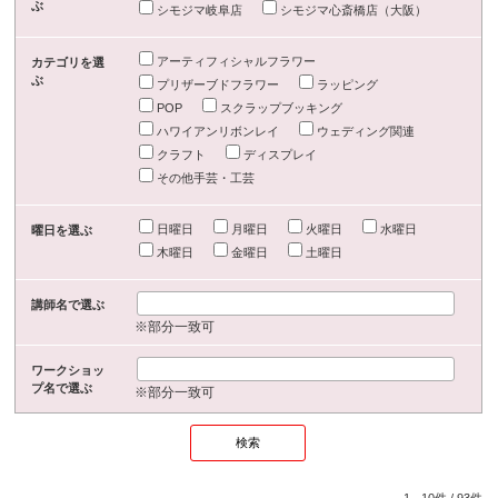
ぶ
シモジマ岐阜店
シモジマ心斎橋店（大阪）
アーティフィシャルフラワー
カテゴリを選
ぶ
プリザーブドフラワー
ラッピング
POP
スクラップブッキング
ハワイアンリボンレイ
ウェディング関連
クラフト
ディスプレイ
その他手芸・工芸
日曜日
月曜日
火曜日
水曜日
曜日を選ぶ
木曜日
金曜日
土曜日
講師名で選ぶ
※部分一致可
ワークショッ
プ名で選ぶ
※部分一致可