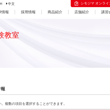
シモジマ オンライ
SH
中文
IR情報
採用情報
商品紹介
店舗紹介
講習
験教室
情報
い。複数の項目を選択することができます。