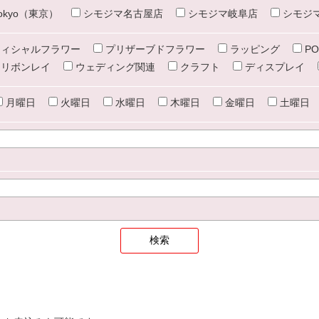
e tokyo（東京）
シモジマ名古屋店
シモジマ岐阜店
シモジ
ィシャルフラワー
プリザーブドフラワー
ラッピング
PO
リボンレイ
ウェディング関連
クラフト
ディスプレイ
月曜日
火曜日
水曜日
木曜日
金曜日
土曜日