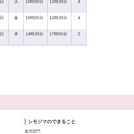
5日
火
10時00分
12時30分
4
8日
金
10時00分
12時30分
4
0日
木
14時30分
17時00分
2
シモジマのできること
販売部門