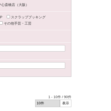
マ心斎橋店（大阪）
P
スクラップブッキング
その他手芸・工芸
1
-
10
件 /
90
件