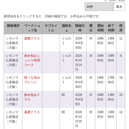
1
-
10
件 /
93
件
講習会名をクリックすると、詳細が確認でき、お申込みも可能です。
開催場所
ワークショ
サブタイ
講師名
開催日
曜
開始
終了
残
ップ名
トル
▲
時
日
時間
時間
席
シモジマ
基礎クラス
くらの
2026
水
10時
13時
11
心斎橋店
う
年9月
30分
00分
（大阪）
30日
シモジマ
斜め包みじ
くらの
2026
水
10時
16時
6
心斎橋店
っくり特訓
う
年10
30分
00分
（大阪）
コース
月14
日
シモジマ
様々な包み
くらの
2026
水
14時
17時
10
心斎橋店
アレンジ
う
年9月
30分
00分
（大阪）
30日
シモジマ
斜め包みク
関
2026
水
10時
13時
10
心斎橋店
ラス
年9月
30分
00分
（大阪）
9日
シモジマ
基礎クラス
関
2026
木
10時
13時
12
心斎橋店
年10
30分
00分
（大阪）
月29
日