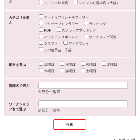
ぶ
シモジマ岐阜店
シモジマ心斎橋店（大阪）
アーティフィシャルフラワー
カテゴリを選
ぶ
プリザーブドフラワー
ラッピング
POP
スクラップブッキング
ハワイアンリボンレイ
ウェディング関連
クラフト
ディスプレイ
その他手芸・工芸
日曜日
月曜日
火曜日
水曜日
曜日を選ぶ
木曜日
金曜日
土曜日
講師名で選ぶ
※部分一致可
ワークショッ
プ名で選ぶ
※部分一致可