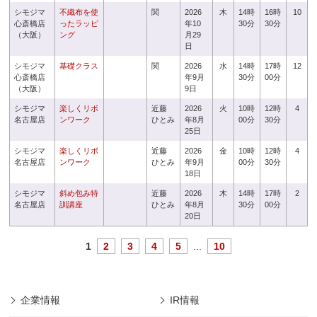
シモジマ
不織布を使
関
2026
木
14時
16時
10
心斎橋店
ったラッピ
年10
30分
30分
（大阪）
ング
月29
日
シモジマ
基礎クラス
関
2026
水
14時
17時
12
心斎橋店
年9月
30分
00分
（大阪）
9日
シモジマ
楽しくリボ
近藤
2026
火
10時
12時
4
名古屋店
ンワーク
ひとみ
年8月
00分
30分
25日
シモジマ
楽しくリボ
近藤
2026
金
10時
12時
4
名古屋店
ンワーク
ひとみ
年9月
00分
30分
18日
シモジマ
斜め包み特
近藤
2026
木
14時
17時
2
名古屋店
訓講座
ひとみ
年8月
30分
00分
20日
1
2
3
4
5
...
10
企業情報
IR情報