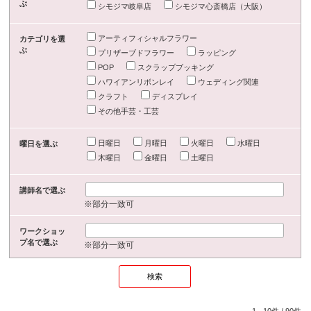
ぶ
シモジマ岐阜店
シモジマ心斎橋店（大阪）
アーティフィシャルフラワー
カテゴリを選
ぶ
プリザーブドフラワー
ラッピング
POP
スクラップブッキング
ハワイアンリボンレイ
ウェディング関連
クラフト
ディスプレイ
その他手芸・工芸
日曜日
月曜日
火曜日
水曜日
曜日を選ぶ
木曜日
金曜日
土曜日
講師名で選ぶ
※部分一致可
ワークショッ
プ名で選ぶ
※部分一致可