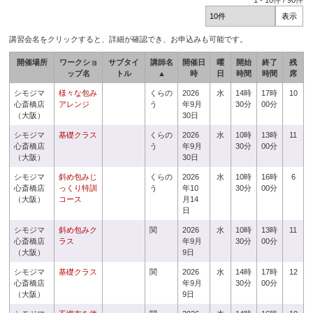
1
-
10
件 /
90
件
講習会名をクリックすると、詳細が確認でき、お申込みも可能です。
開催場所
ワークショ
サブタイ
講師名
開催日
曜
開始
終了
残
ップ名
トル
▲
時
日
時間
時間
席
シモジマ
様々な包み
くらの
2026
水
14時
17時
10
心斎橋店
アレンジ
う
年9月
30分
00分
（大阪）
30日
シモジマ
基礎クラス
くらの
2026
水
10時
13時
11
心斎橋店
う
年9月
30分
00分
（大阪）
30日
シモジマ
斜め包みじ
くらの
2026
水
10時
16時
6
心斎橋店
っくり特訓
う
年10
30分
00分
（大阪）
コース
月14
日
シモジマ
斜め包みク
関
2026
水
10時
13時
11
心斎橋店
ラス
年9月
30分
00分
（大阪）
9日
シモジマ
基礎クラス
関
2026
水
14時
17時
12
心斎橋店
年9月
30分
00分
（大阪）
9日