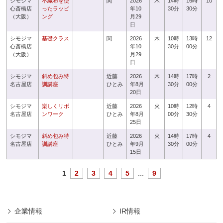
シモジマ
不織布を使
関
2026
木
14時
16時
10
心斎橋店
ったラッピ
年10
30分
30分
（大阪）
ング
月29
日
シモジマ
基礎クラス
関
2026
木
10時
13時
12
心斎橋店
年10
30分
00分
（大阪）
月29
日
シモジマ
斜め包み特
近藤
2026
木
14時
17時
2
名古屋店
訓講座
ひとみ
年8月
30分
00分
20日
シモジマ
楽しくリボ
近藤
2026
火
10時
12時
4
名古屋店
ンワーク
ひとみ
年8月
00分
30分
25日
シモジマ
斜め包み特
近藤
2026
火
14時
17時
4
名古屋店
訓講座
ひとみ
年9月
30分
00分
15日
1
2
3
4
5
...
9
企業情報
IR情報