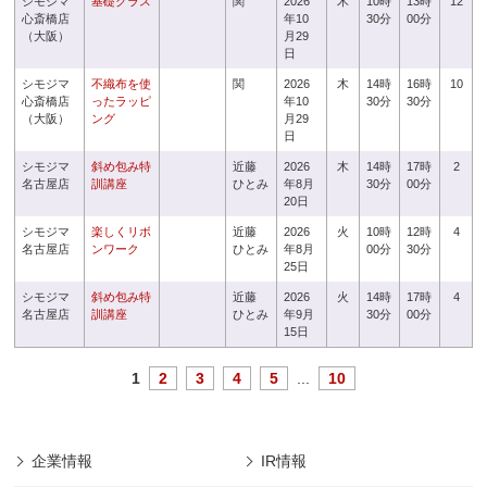
シモジマ
基礎クラス
関
2026
木
10時
13時
12
心斎橋店
年10
30分
00分
（大阪）
月29
日
シモジマ
不織布を使
関
2026
木
14時
16時
10
心斎橋店
ったラッピ
年10
30分
30分
（大阪）
ング
月29
日
シモジマ
斜め包み特
近藤
2026
木
14時
17時
2
名古屋店
訓講座
ひとみ
年8月
30分
00分
20日
シモジマ
楽しくリボ
近藤
2026
火
10時
12時
4
名古屋店
ンワーク
ひとみ
年8月
00分
30分
25日
シモジマ
斜め包み特
近藤
2026
火
14時
17時
4
名古屋店
訓講座
ひとみ
年9月
30分
00分
15日
1
2
3
4
5
...
10
企業情報
IR情報