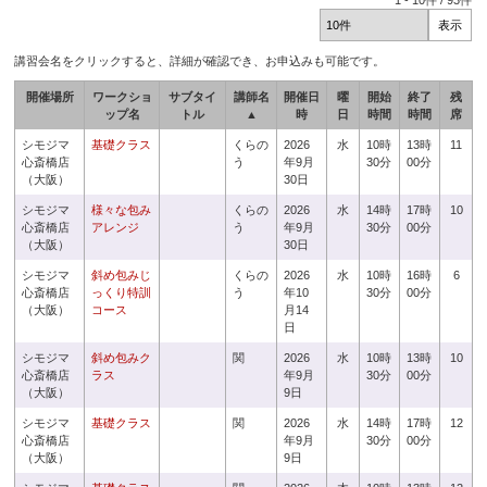
1
-
10
件 /
93
件
講習会名をクリックすると、詳細が確認でき、お申込みも可能です。
開催場所
ワークショ
サブタイ
講師名
開催日
曜
開始
終了
残
ップ名
トル
▲
時
日
時間
時間
席
シモジマ
基礎クラス
くらの
2026
水
10時
13時
11
心斎橋店
う
年9月
30分
00分
（大阪）
30日
シモジマ
様々な包み
くらの
2026
水
14時
17時
10
心斎橋店
アレンジ
う
年9月
30分
00分
（大阪）
30日
シモジマ
斜め包みじ
くらの
2026
水
10時
16時
6
心斎橋店
っくり特訓
う
年10
30分
00分
（大阪）
コース
月14
日
シモジマ
斜め包みク
関
2026
水
10時
13時
10
心斎橋店
ラス
年9月
30分
00分
（大阪）
9日
シモジマ
基礎クラス
関
2026
水
14時
17時
12
心斎橋店
年9月
30分
00分
（大阪）
9日