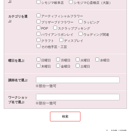
ぶ
シモジマ岐阜店
シモジマ心斎橋店（大阪）
アーティフィシャルフラワー
カテゴリを選
ぶ
プリザーブドフラワー
ラッピング
POP
スクラップブッキング
ハワイアンリボンレイ
ウェディング関連
クラフト
ディスプレイ
その他手芸・工芸
日曜日
月曜日
火曜日
水曜日
曜日を選ぶ
木曜日
金曜日
土曜日
講師名で選ぶ
※部分一致可
ワークショッ
プ名で選ぶ
※部分一致可