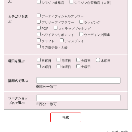
ぶ
シモジマ岐阜店
シモジマ心斎橋店（大阪）
アーティフィシャルフラワー
カテゴリを選
ぶ
プリザーブドフラワー
ラッピング
POP
スクラップブッキング
ハワイアンリボンレイ
ウェディング関連
クラフト
ディスプレイ
その他手芸・工芸
日曜日
月曜日
火曜日
水曜日
曜日を選ぶ
木曜日
金曜日
土曜日
講師名で選ぶ
※部分一致可
ワークショッ
プ名で選ぶ
※部分一致可