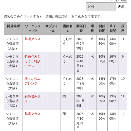
1
-
10
件 /
90
件
講習会名をクリックすると、詳細が確認でき、お申込みも可能です。
開催場所
ワークショ
サブタイ
講師名
開催日
曜
開始
終了
残
ップ名
トル
▲
時
日
時間
時間
席
シモジマ
基礎クラス
くらの
2026
水
10時
13時
11
心斎橋店
う
年9月
30分
00分
（大阪）
30日
シモジマ
斜め包みじ
くらの
2026
水
10時
16時
6
心斎橋店
っくり特訓
う
年10
30分
00分
（大阪）
コース
月14
日
シモジマ
様々な包み
くらの
2026
水
14時
17時
10
心斎橋店
アレンジ
う
年9月
30分
00分
（大阪）
30日
シモジマ
斜め包みク
関
2026
水
10時
13時
11
心斎橋店
ラス
年9月
30分
00分
（大阪）
9日
シモジマ
基礎クラス
関
2026
木
10時
13時
12
心斎橋店
年10
30分
00分
（大阪）
月29
日