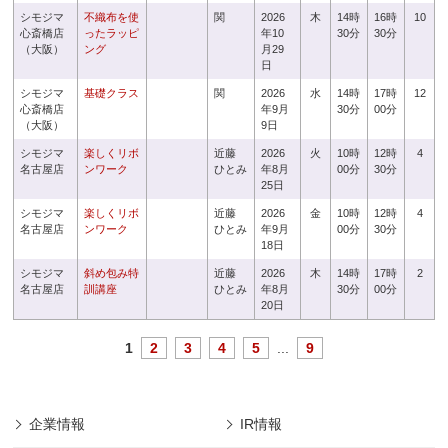
シモジマ
不織布を使
関
2026
木
14時
16時
10
心斎橋店
ったラッピ
年10
30分
30分
（大阪）
ング
月29
日
シモジマ
基礎クラス
関
2026
水
14時
17時
12
心斎橋店
年9月
30分
00分
（大阪）
9日
シモジマ
楽しくリボ
近藤
2026
火
10時
12時
4
名古屋店
ンワーク
ひとみ
年8月
00分
30分
25日
シモジマ
楽しくリボ
近藤
2026
金
10時
12時
4
名古屋店
ンワーク
ひとみ
年9月
00分
30分
18日
シモジマ
斜め包み特
近藤
2026
木
14時
17時
2
名古屋店
訓講座
ひとみ
年8月
30分
00分
20日
1
2
3
4
5
...
9
企業情報
IR情報