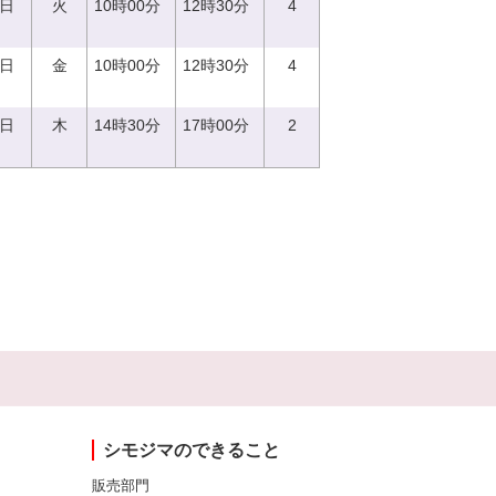
5日
火
10時00分
12時30分
4
8日
金
10時00分
12時30分
4
0日
木
14時30分
17時00分
2
シモジマのできること
販売部門