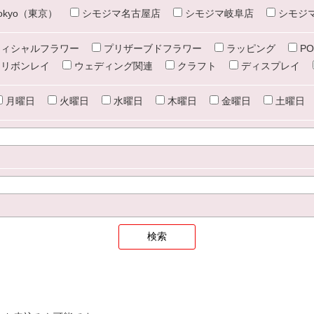
e tokyo（東京）
シモジマ名古屋店
シモジマ岐阜店
シモジ
ィシャルフラワー
プリザーブドフラワー
ラッピング
PO
リボンレイ
ウェディング関連
クラフト
ディスプレイ
月曜日
火曜日
水曜日
木曜日
金曜日
土曜日