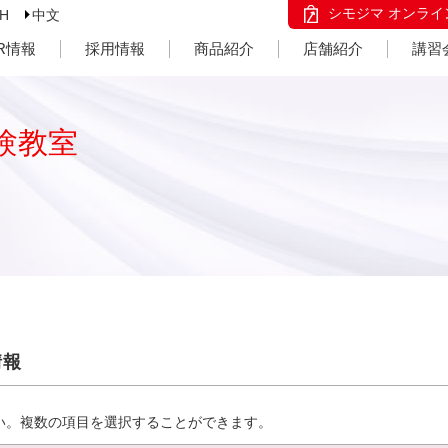
シモジマ オンライ
SH
中文
IR情報
採用情報
商品紹介
店舗紹介
講習
験教室
情報
い。複数の項目を選択することができます。