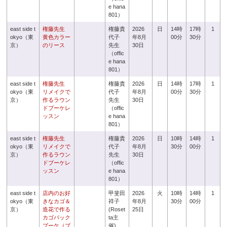
e hana
801）
east side t
権藤先生
権藤貴
2026
日
14時
17時
1
okyo（東
黄色カラー
代子
年8月
00分
30分
京）
のリース
先生
30日
（offic
e hana
801）
east side t
権藤先生
権藤貴
2026
日
14時
17時
1
okyo（東
リメイクで
代子
年8月
00分
30分
京）
作るラウン
先生
30日
ドブーケレ
（offic
ッスン
e hana
801）
east side t
権藤先生
権藤貴
2026
日
10時
14時
1
okyo（東
リメイクで
代子
年8月
30分
00分
京）
作るラウン
先生
30日
ドブーケレ
（offic
ッスン
e hana
801）
east side t
店内のお好
甲斐田
2026
火
10時
14時
1
okyo（東
きなカゴ＆
祥子
年8月
30分
00分
京）
造花で作る
(Roset
25日
カゴバック
ta主
ブーケ（ブ
催)