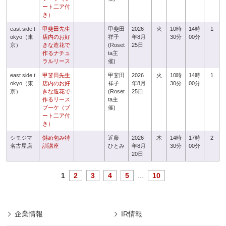
ート二ア付
き）
east side t
甲斐田先生
甲斐田
2026
火
10時
14時
1
okyo（東
店内のお好
祥子
年8月
30分
00分
京）
きな造花で
(Roset
25日
作るナチュ
ta主
ラルリース
催)
east side t
甲斐田先生
甲斐田
2026
火
10時
14時
1
okyo（東
店内のお好
祥子
年8月
30分
00分
京）
きな造花で
(Roset
25日
作るリース
ta主
ブーケ（ブ
催)
ート二ア付
き）
シモジマ
斜め包み特
近藤
2026
木
14時
17時
2
名古屋店
訓講座
ひとみ
年8月
30分
00分
20日
1
2
3
4
5
...
10
企業情報
IR情報