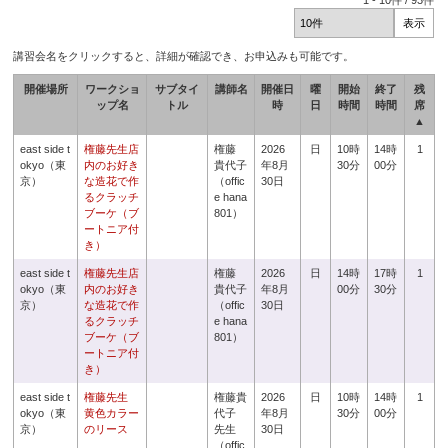
1
-
10
件 /
93
件
講習会名をクリックすると、詳細が確認でき、お申込みも可能です。
開催場所
ワークショ
サブタイ
講師名
開催日
曜
開始
終了
残
ップ名
トル
時
日
時間
時間
席
▲
east side t
権藤先生店
権藤
2026
日
10時
14時
1
okyo（東
内のお好き
貴代子
年8月
30分
00分
京）
な造花で作
（offic
30日
るクラッチ
e hana
ブーケ（ブ
801）
ートニア付
き）
east side t
権藤先生店
権藤
2026
日
14時
17時
1
okyo（東
内のお好き
貴代子
年8月
00分
30分
京）
な造花で作
（offic
30日
るクラッチ
e hana
ブーケ（ブ
801）
ートニア付
き）
east side t
権藤先生
権藤貴
2026
日
10時
14時
1
okyo（東
黄色カラー
代子
年8月
30分
00分
京）
のリース
先生
30日
（offic