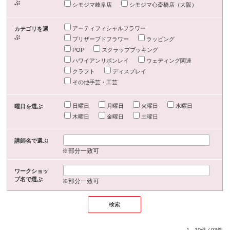
ぶ
シモジマ岐阜店
シモジマ心斎橋店（大阪）
アーティフィシャルフラワー
カテゴリを選
ぶ
プリザーブドフラワー
ラッピング
POP
スクラップブッキング
ハワイアンリボンレイ
ウェディング関連
クラフト
ディスプレイ
その他手芸・工芸
日曜日
月曜日
火曜日
水曜日
曜日を選ぶ
木曜日
金曜日
土曜日
講師名で選ぶ
※部分一致可
ワークショッ
プ名で選ぶ
※部分一致可