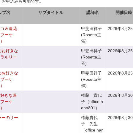
、お申込みも可能です。
ップ名
サブタイトル
講師名
開催日時
カゴ＆造花
甲斐田祥子
2026年8月2
クブーケ
(Rosetta主
き）
催)
のお好きな
甲斐田祥子
2026年8月2
ュラルリー
(Rosetta主
催)
のお好きな
甲斐田祥子
2026年8月2
スブーケ
(Rosetta主
き）
催)
お好きな造
権藤 貴代
2026年8月3
チブーケ
子（office h
き）
ana801）
ラーのリー
権藤貴代
2026年8月3
子 先生
（office han