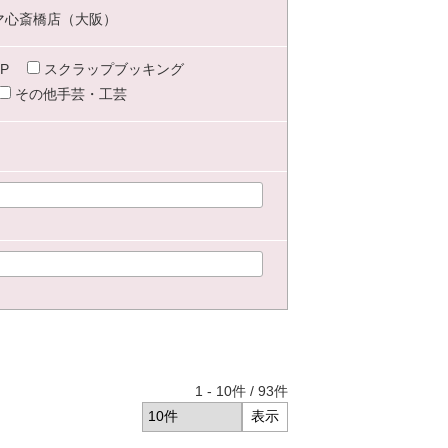
マ心斎橋店（大阪）
P
スクラップブッキング
その他手芸・工芸
1
-
10
件 /
93
件