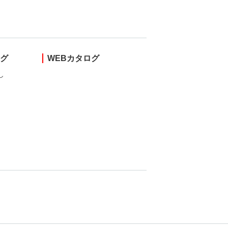
ング
WEBカタログ
し