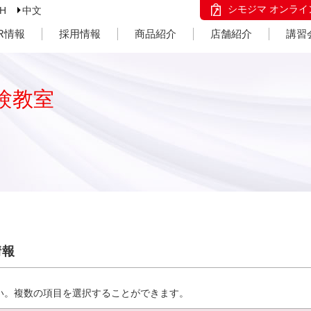
シモジマ オンライ
SH
中文
IR情報
採用情報
商品紹介
店舗紹介
講習
験教室
情報
い。複数の項目を選択することができます。