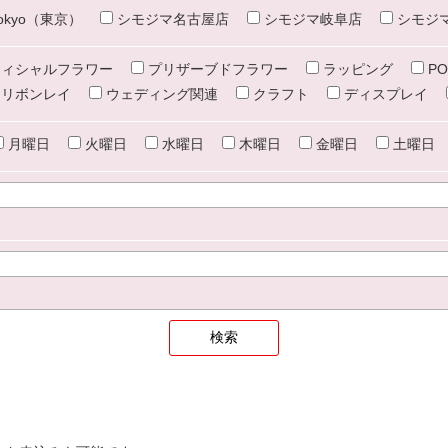
e tokyo（東京）
シモジマ名古屋店
シモジマ岐阜店
シモジ
ィシャルフラワー
プリザーブドフラワー
ラッピング
PO
リボンレイ
ウェディング関連
クラフト
ディスプレイ
月曜日
火曜日
水曜日
木曜日
金曜日
土曜日