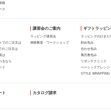
情報
ース
講習会のご案内
ギフトラッピ
ラッピング講習会
ラッピングのひきだ
トでのご注文は
体験教室・ワークショップ
斜め包み
Xでのご注文は
合わせ包み
談は
風呂敷包み
れるなら
リボンテクニック
ード
ベーシックアレンジ
STYLE WRAPPING
ート
カタログ請求