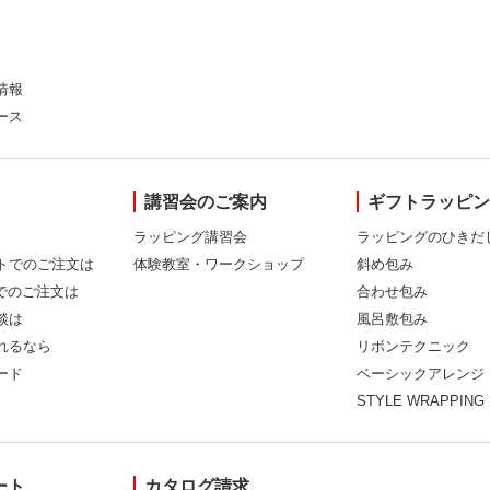
情報
ース
講習会のご案内
ギフトラッピ
ラッピング講習会
ラッピングのひきだ
トでのご注文は
体験教室・ワークショップ
斜め包み
Xでのご注文は
合わせ包み
談は
風呂敷包み
れるなら
リボンテクニック
ード
ベーシックアレンジ
STYLE WRAPPING
ート
カタログ請求