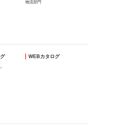
物流部門
ング
WEBカタログ
し