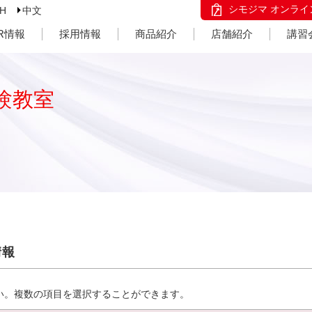
シモジマ オンライ
SH
中文
IR情報
採用情報
商品紹介
店舗紹介
講習
験教室
情報
い。複数の項目を選択することができます。