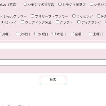
e tokyo（東京）
シモジマ名古屋店
シモジマ岐阜店
シモジ
ィシャルフラワー
プリザーブドフラワー
ラッピング
PO
リボンレイ
ウェディング関連
クラフト
ディスプレイ
月曜日
火曜日
水曜日
木曜日
金曜日
土曜日