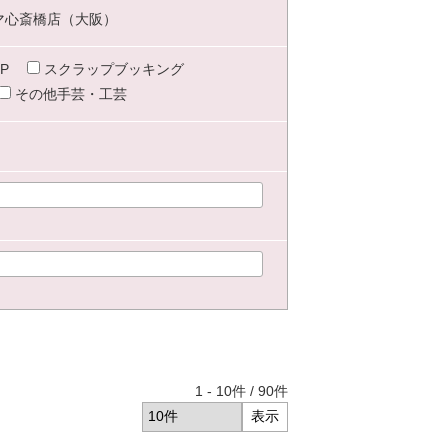
マ心斎橋店（大阪）
P
スクラップブッキング
その他手芸・工芸
1
-
10
件 /
90
件