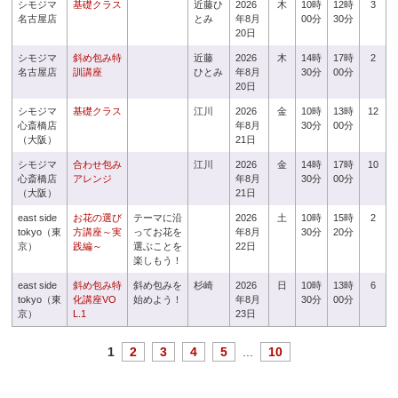
シモジマ
基礎クラス
近藤ひ
2026
木
10時
12時
3
名古屋店
とみ
年8月
00分
30分
20日
シモジマ
斜め包み特
近藤
2026
木
14時
17時
2
名古屋店
訓講座
ひとみ
年8月
30分
00分
20日
シモジマ
基礎クラス
江川
2026
金
10時
13時
12
心斎橋店
年8月
30分
00分
（大阪）
21日
シモジマ
合わせ包み
江川
2026
金
14時
17時
10
心斎橋店
アレンジ
年8月
30分
00分
（大阪）
21日
east side
お花の選び
テーマに沿
2026
土
10時
15時
2
tokyo（東
方講座～実
ってお花を
年8月
30分
20分
京）
践編～
選ぶことを
22日
楽しもう！
east side
斜め包み特
斜め包みを
杉崎
2026
日
10時
13時
6
tokyo（東
化講座VO
始めよう！
年8月
30分
00分
京）
L.1
23日
1
2
3
4
5
...
10