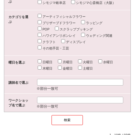
ぶ
シモジマ岐阜店
シモジマ心斎橋店（大阪）
アーティフィシャルフラワー
カテゴリを選
ぶ
プリザーブドフラワー
ラッピング
POP
スクラップブッキング
ハワイアンリボンレイ
ウェディング関連
クラフト
ディスプレイ
その他手芸・工芸
日曜日
月曜日
火曜日
水曜日
曜日を選ぶ
木曜日
金曜日
土曜日
講師名で選ぶ
※部分一致可
ワークショッ
プ名で選ぶ
※部分一致可