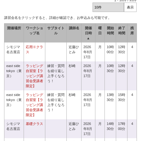
1
-
10
件 /
93
件
講習会名をクリックすると、詳細が確認でき、お申込みも可能です。
開催場所
ワークショ
サブタイト
講師名
開催
曜
開始
終了
残
ップ名
ル
日時
日
時間
時間
席
▲
シモジマ
応用Ⅱクラ
近藤ひ
2026
月
10時
12時
4
名古屋店
ス
とみ
年8月
00分
30分
17日
east side
ラッピング
練習・質問
杉崎
2026
月
10時
12時
4
tokyo（東
自習室【ラ
を繰り返し
年8月
30分
30分
京）
ッピング講
上手くなろ
17日
習会受講者
う！
限定】
east side
ラッピング
練習・質問
杉崎
2026
月
13時
15時
4
tokyo（東
自習室【ラ
を繰り返し
年8月
30分
30分
京）
ッピング講
上手くなろ
17日
習会受講者
う！
限定】
シモジマ
基礎クラス
近藤ひ
2026
月
14時
17時
4
名古屋店
とみ
年8月
30分
00分
17日