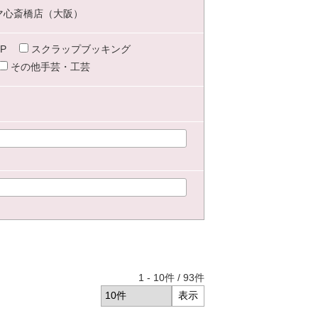
マ心斎橋店（大阪）
P
スクラップブッキング
その他手芸・工芸
1
-
10
件 /
93
件