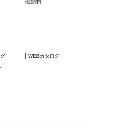
物流部門
ング
WEBカタログ
し