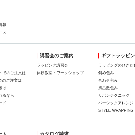
情報
ース
講習会のご案内
ギフトラッピ
ラッピング講習会
ラッピングのひきだ
トでのご注文は
体験教室・ワークショップ
斜め包み
Xでのご注文は
合わせ包み
談は
風呂敷包み
れるなら
リボンテクニック
ード
ベーシックアレンジ
STYLE WRAPPING
ート
カタログ請求