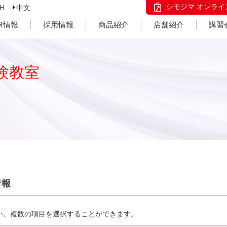
シモジマ オンライ
SH
中文
IR情報
採用情報
商品紹介
店舗紹介
講習
験教室
情報
い。複数の項目を選択することができます。