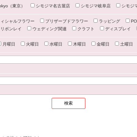
e tokyo（東京）
シモジマ名古屋店
シモジマ岐阜店
シモジ
ィシャルフラワー
プリザーブドフラワー
ラッピング
PO
リボンレイ
ウェディング関連
クラフト
ディスプレイ
月曜日
火曜日
水曜日
木曜日
金曜日
土曜日