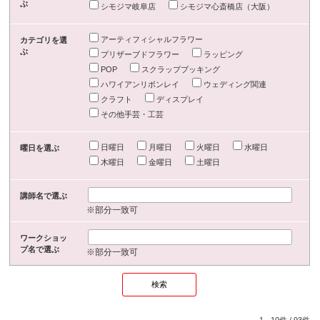
ぶ
シモジマ岐阜店
シモジマ心斎橋店（大阪）
アーティフィシャルフラワー
カテゴリを選
ぶ
プリザーブドフラワー
ラッピング
POP
スクラップブッキング
ハワイアンリボンレイ
ウェディング関連
クラフト
ディスプレイ
その他手芸・工芸
日曜日
月曜日
火曜日
水曜日
曜日を選ぶ
木曜日
金曜日
土曜日
講師名で選ぶ
※部分一致可
ワークショッ
プ名で選ぶ
※部分一致可