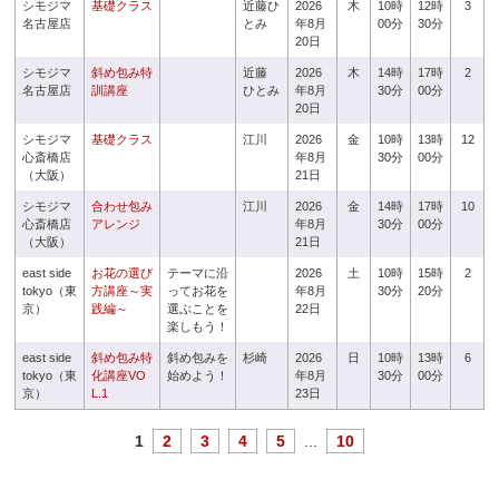
シモジマ
基礎クラス
近藤ひ
2026
木
10時
12時
3
名古屋店
とみ
年8月
00分
30分
20日
シモジマ
斜め包み特
近藤
2026
木
14時
17時
2
名古屋店
訓講座
ひとみ
年8月
30分
00分
20日
シモジマ
基礎クラス
江川
2026
金
10時
13時
12
心斎橋店
年8月
30分
00分
（大阪）
21日
シモジマ
合わせ包み
江川
2026
金
14時
17時
10
心斎橋店
アレンジ
年8月
30分
00分
（大阪）
21日
east side
お花の選び
テーマに沿
2026
土
10時
15時
2
tokyo（東
方講座～実
ってお花を
年8月
30分
20分
京）
践編～
選ぶことを
22日
楽しもう！
east side
斜め包み特
斜め包みを
杉崎
2026
日
10時
13時
6
tokyo（東
化講座VO
始めよう！
年8月
30分
00分
京）
L.1
23日
1
2
3
4
5
...
10