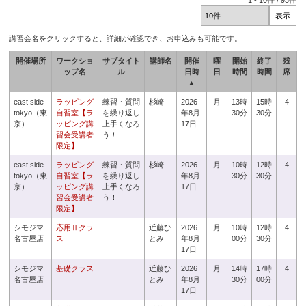
1
-
10
件 /
93
件
講習会名をクリックすると、詳細が確認でき、お申込みも可能です。
開催場所
ワークショ
サブタイト
講師名
開催
曜
開始
終了
残
ップ名
ル
日時
日
時間
時間
席
▲
east side
ラッピング
練習・質問
杉崎
2026
月
13時
15時
4
tokyo（東
自習室【ラ
を繰り返し
年8月
30分
30分
京）
ッピング講
上手くなろ
17日
習会受講者
う！
限定】
east side
ラッピング
練習・質問
杉崎
2026
月
10時
12時
4
tokyo（東
自習室【ラ
を繰り返し
年8月
30分
30分
京）
ッピング講
上手くなろ
17日
習会受講者
う！
限定】
シモジマ
応用Ⅱクラ
近藤ひ
2026
月
10時
12時
4
名古屋店
ス
とみ
年8月
00分
30分
17日
シモジマ
基礎クラス
近藤ひ
2026
月
14時
17時
4
名古屋店
とみ
年8月
30分
00分
17日