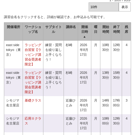
1
-
10
件 /
93
件
講習会名をクリックすると、詳細が確認でき、お申込みも可能です。
開催場所
ワークショ
サブタイト
講師名
開催
曜
開始
終了
残
ップ名
ル
日時
日
時間
時間
席
▲
east side
ラッピング
練習・質問
杉崎
2026
月
10時
12時
4
tokyo（東
自習室【ラ
を繰り返し
年8月
30分
30分
京）
ッピング講
上手くなろ
17日
習会受講者
う！
限定】
east side
ラッピング
練習・質問
杉崎
2026
月
13時
15時
4
tokyo（東
自習室【ラ
を繰り返し
年8月
30分
30分
京）
ッピング講
上手くなろ
17日
習会受講者
う！
限定】
シモジマ
基礎クラス
近藤ひ
2026
月
14時
17時
3
名古屋店
とみ
年8月
30分
00分
17日
シモジマ
応用Ⅱクラ
近藤ひ
2026
月
10時
12時
4
名古屋店
ス
とみ
年8月
00分
30分
17日