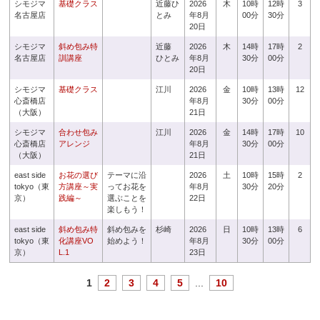
シモジマ
基礎クラス
近藤ひ
2026
木
10時
12時
3
名古屋店
とみ
年8月
00分
30分
20日
シモジマ
斜め包み特
近藤
2026
木
14時
17時
2
名古屋店
訓講座
ひとみ
年8月
30分
00分
20日
シモジマ
基礎クラス
江川
2026
金
10時
13時
12
心斎橋店
年8月
30分
00分
（大阪）
21日
シモジマ
合わせ包み
江川
2026
金
14時
17時
10
心斎橋店
アレンジ
年8月
30分
00分
（大阪）
21日
east side
お花の選び
テーマに沿
2026
土
10時
15時
2
tokyo（東
方講座～実
ってお花を
年8月
30分
20分
京）
践編～
選ぶことを
22日
楽しもう！
east side
斜め包み特
斜め包みを
杉崎
2026
日
10時
13時
6
tokyo（東
化講座VO
始めよう！
年8月
30分
00分
京）
L.1
23日
1
2
3
4
5
...
10