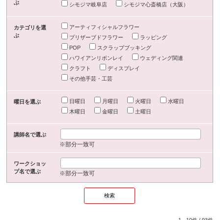
ぶ
シモジマ岐阜店
シモジマ心斎橋店（大阪）
アーティフィシャルフラワー
カテゴリを選
ぶ
プリザーブドフラワー
ラッピング
POP
スクラップブッキング
ハワイアンリボンレイ
ウェディング関連
クラフト
ディスプレイ
その他手芸・工芸
日曜日
月曜日
火曜日
水曜日
曜日を選ぶ
木曜日
金曜日
土曜日
講師名で選ぶ
※部分一致可
ワークショッ
プ名で選ぶ
※部分一致可