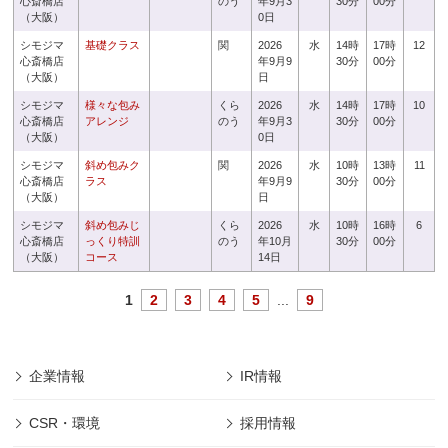
心斎橋店
のう
年9月3
30分
00分
（大阪）
0日
シモジマ
基礎クラス
関
2026
水
14時
17時
12
心斎橋店
年9月9
30分
00分
（大阪）
日
シモジマ
様々な包み
くら
2026
水
14時
17時
10
心斎橋店
アレンジ
のう
年9月3
30分
00分
（大阪）
0日
シモジマ
斜め包みク
関
2026
水
10時
13時
11
心斎橋店
ラス
年9月9
30分
00分
（大阪）
日
シモジマ
斜め包みじ
くら
2026
水
10時
16時
6
心斎橋店
っくり特訓
のう
年10月
30分
00分
（大阪）
コース
14日
1
2
3
4
5
...
9
企業情報
IR情報
CSR・環境
採用情報