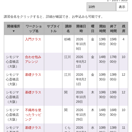
1
-
10
件 /
90
件
講習会名をクリックすると、詳細が確認でき、お申込みも可能です。
開催場所
ワークショ
サブタイ
講師
開催日
曜
開始
終了
残
▼
ップ名
トル
名
時
日
時間
時間
席
入門クラス
杉崎
2026
金
13時
15時
4
年10月
00分
30分
9日
シモジマ
合わせ包み
江川
2026
金
14時
17時
10
心斎橋店
アレンジ
年8月2
30分
00分
（大阪）
1日
シモジマ
基礎クラス
江川
2026
金
10時
13時
12
心斎橋店
年8月2
30分
00分
（大阪）
1日
シモジマ
基礎クラス
関
2026
木
10時
13時
12
心斎橋店
年10月
30分
00分
（大阪）
29日
シモジマ
不織布を使
関
2026
木
14時
16時
10
心斎橋店
ったラッピ
年10月
30分
30分
（大阪）
ング
29日
シモジマ
基礎クラス
くら
2026
水
10時
13時
11