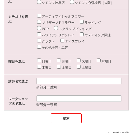
ぶ
シモジマ岐阜店
シモジマ心斎橋店（大阪）
アーティフィシャルフラワー
カテゴリを選
ぶ
プリザーブドフラワー
ラッピング
POP
スクラップブッキング
ハワイアンリボンレイ
ウェディング関連
クラフト
ディスプレイ
その他手芸・工芸
日曜日
月曜日
火曜日
水曜日
曜日を選ぶ
木曜日
金曜日
土曜日
講師名で選ぶ
※部分一致可
ワークショッ
プ名で選ぶ
※部分一致可