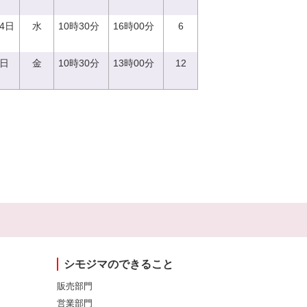
14日
水
10時30分
16時00分
6
1日
金
10時30分
13時00分
12
シモジマのできること
販売部門
営業部門