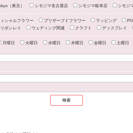
e tokyo（東京）
シモジマ名古屋店
シモジマ岐阜店
シモジ
ィシャルフラワー
プリザーブドフラワー
ラッピング
PO
リボンレイ
ウェディング関連
クラフト
ディスプレイ
月曜日
火曜日
水曜日
木曜日
金曜日
土曜日