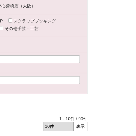
マ心斎橋店（大阪）
P
スクラップブッキング
その他手芸・工芸
1
-
10
件 /
90
件