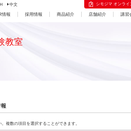
シモジマ オンライ
SH
中文
IR情報
採用情報
商品紹介
店舗紹介
講習
験教室
情報
い。複数の項目を選択することができます。