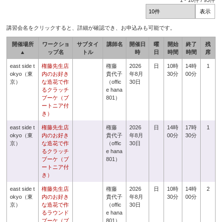
1
-
10
件 /
93
件
講習会名をクリックすると、詳細が確認でき、お申込みも可能です。
開催場所
ワークショ
サブタイ
講師名
開催日
曜
開始
終了
残
▲
ップ名
トル
時
日
時間
時間
席
east side t
権藤先生店
権藤
2026
日
10時
14時
1
okyo（東
内のお好き
貴代子
年8月
30分
00分
京）
な造花で作
（offic
30日
るクラッチ
e hana
ブーケ（ブ
801）
ートニア付
き）
east side t
権藤先生店
権藤
2026
日
14時
17時
1
okyo（東
内のお好き
貴代子
年8月
00分
30分
京）
な造花で作
（offic
30日
るクラッチ
e hana
ブーケ（ブ
801）
ートニア付
き）
east side t
権藤先生店
権藤
2026
日
10時
14時
2
okyo（東
内のお好き
貴代子
年8月
30分
00分
京）
な造花で作
（offic
30日
るラウンド
e hana
ブーケ（ブ
801）