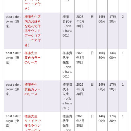
ートニア付
き）
east side t
権藤先生店
権藤
2026
日
14時
17時
2
okyo（東
内のお好き
貴代子
年8月
00分
30分
京）
な造花で作
（offic
30日
るラウンド
e hana
ブーケ（ブ
801）
ートニア付
き）
east side t
権藤先生
権藤貴
2026
日
10時
14時
1
okyo（東
黄色カラー
代子
年8月
30分
00分
京）
のリース
先生
30日
（offic
e hana
801）
east side t
権藤先生
権藤貴
2026
日
14時
17時
1
okyo（東
黄色カラー
代子
年8月
00分
30分
京）
のリース
先生
30日
（offic
e hana
801）
east side t
権藤先生
権藤貴
2026
日
14時
17時
1
okyo（東
リメイクで
代子
年8月
00分
30分
京）
作るラウン
先生
30日
ドブーケレ
（offic