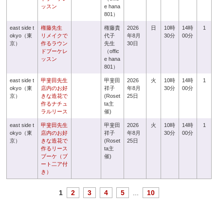
ッスン
e hana
801）
east side t
権藤先生
権藤貴
2026
日
10時
14時
1
okyo（東
リメイクで
代子
年8月
30分
00分
京）
作るラウン
先生
30日
ドブーケレ
（offic
ッスン
e hana
801）
east side t
甲斐田先生
甲斐田
2026
火
10時
14時
1
okyo（東
店内のお好
祥子
年8月
30分
00分
京）
きな造花で
(Roset
25日
作るナチュ
ta主
ラルリース
催)
east side t
甲斐田先生
甲斐田
2026
火
10時
14時
1
okyo（東
店内のお好
祥子
年8月
30分
00分
京）
きな造花で
(Roset
25日
作るリース
ta主
ブーケ（ブ
催)
ート二ア付
き）
1
2
3
4
5
...
10