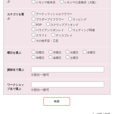
ぶ
シモジマ岐阜店
シモジマ心斎橋店（大阪）
アーティフィシャルフラワー
カテゴリを選
ぶ
プリザーブドフラワー
ラッピング
POP
スクラップブッキング
ハワイアンリボンレイ
ウェディング関連
クラフト
ディスプレイ
その他手芸・工芸
日曜日
月曜日
火曜日
水曜日
曜日を選ぶ
木曜日
金曜日
土曜日
講師名で選ぶ
※部分一致可
ワークショッ
プ名で選ぶ
※部分一致可