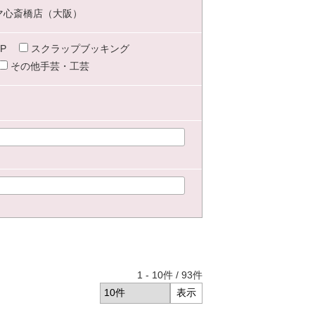
マ心斎橋店（大阪）
P
スクラップブッキング
その他手芸・工芸
1
-
10
件 /
93
件