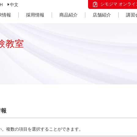
シモジマ オンライ
SH
中文
IR情報
採用情報
商品紹介
店舗紹介
講習
験教室
情報
い。複数の項目を選択することができます。