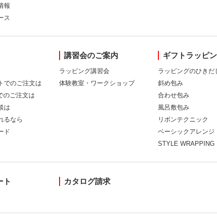
情報
ース
講習会のご案内
ギフトラッピ
ラッピング講習会
ラッピングのひきだ
トでのご注文は
体験教室・ワークショップ
斜め包み
Xでのご注文は
合わせ包み
談は
風呂敷包み
れるなら
リボンテクニック
ード
ベーシックアレンジ
STYLE WRAPPING
ート
カタログ請求