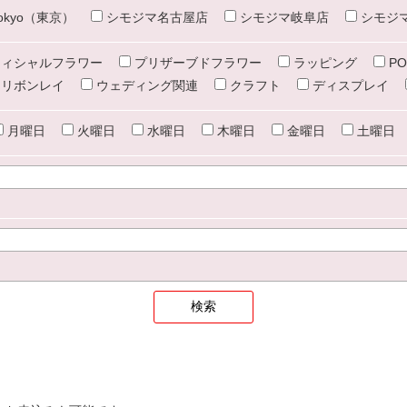
e tokyo（東京）
シモジマ名古屋店
シモジマ岐阜店
シモジ
ィシャルフラワー
プリザーブドフラワー
ラッピング
PO
リボンレイ
ウェディング関連
クラフト
ディスプレイ
月曜日
火曜日
水曜日
木曜日
金曜日
土曜日