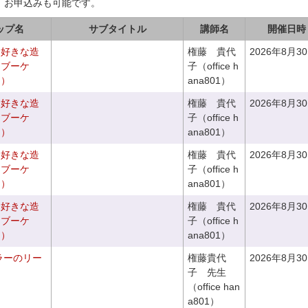
、お申込みも可能です。
ップ名
サブタイトル
講師名
開催日時
お好きな造
権藤 貴代
2026年8月3
チブーケ
子（office h
き）
ana801）
お好きな造
権藤 貴代
2026年8月3
チブーケ
子（office h
き）
ana801）
お好きな造
権藤 貴代
2026年8月3
ドブーケ
子（office h
き）
ana801）
お好きな造
権藤 貴代
2026年8月3
ドブーケ
子（office h
き）
ana801）
ラーのリー
権藤貴代
2026年8月3
子 先生
（office han
a801）