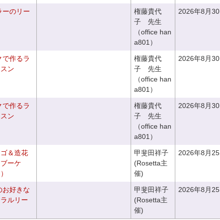
ラーのリー
権藤貴代
2026年8月3
子 先生
（office han
a801）
クで作るラ
権藤貴代
2026年8月3
ッスン
子 先生
（office han
a801）
クで作るラ
権藤貴代
2026年8月3
ッスン
子 先生
（office han
a801）
カゴ＆造花
甲斐田祥子
2026年8月2
クブーケ
(Rosetta主
き）
催)
のお好きな
甲斐田祥子
2026年8月2
ュラルリー
(Rosetta主
催)