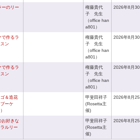
ラーのリー
権藤貴代
2026年8月3
子 先生
（office han
a801）
クで作るラ
権藤貴代
2026年8月3
ッスン
子 先生
（office han
a801）
クで作るラ
権藤貴代
2026年8月3
ッスン
子 先生
（office han
a801）
カゴ＆造花
甲斐田祥子
2026年8月2
クブーケ
(Rosetta主
き）
催)
のお好きな
甲斐田祥子
2026年8月2
ュラルリー
(Rosetta主
催)