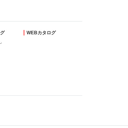
ング
WEBカタログ
し