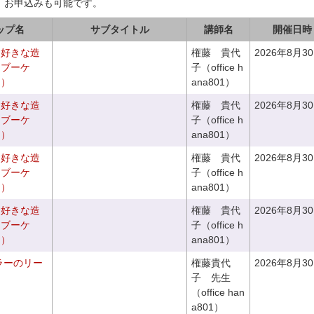
、お申込みも可能です。
ップ名
サブタイトル
講師名
開催日時
お好きな造
権藤 貴代
2026年8月3
ドブーケ
子（office h
き）
ana801）
お好きな造
権藤 貴代
2026年8月3
ドブーケ
子（office h
き）
ana801）
お好きな造
権藤 貴代
2026年8月3
チブーケ
子（office h
き）
ana801）
お好きな造
権藤 貴代
2026年8月3
チブーケ
子（office h
き）
ana801）
ラーのリー
権藤貴代
2026年8月3
子 先生
（office han
a801）