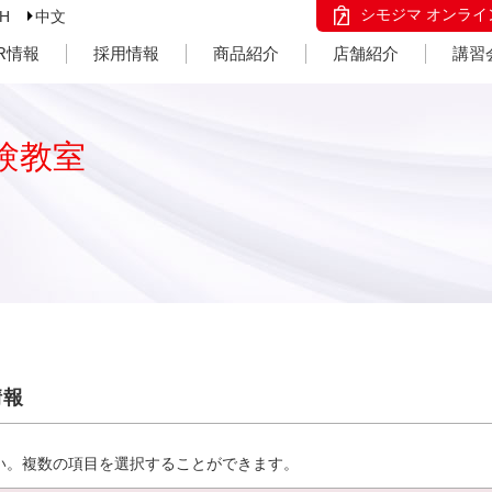
シモジマ オンライ
SH
中文
IR情報
採用情報
商品紹介
店舗紹介
講習
験教室
情報
い。複数の項目を選択することができます。