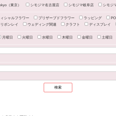
e tokyo（東京）
シモジマ名古屋店
シモジマ岐阜店
シモジ
ィシャルフラワー
プリザーブドフラワー
ラッピング
PO
リボンレイ
ウェディング関連
クラフト
ディスプレイ
月曜日
火曜日
水曜日
木曜日
金曜日
土曜日