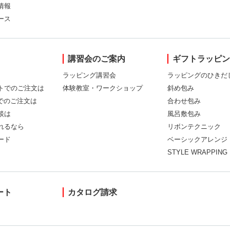
情報
ース
講習会のご案内
ギフトラッピ
ラッピング講習会
ラッピングのひきだ
トでのご注文は
体験教室・ワークショップ
斜め包み
Xでのご注文は
合わせ包み
談は
風呂敷包み
れるなら
リボンテクニック
ード
ベーシックアレンジ
STYLE WRAPPING
ート
カタログ請求