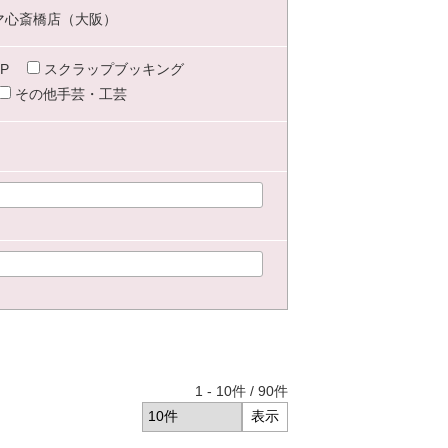
マ心斎橋店（大阪）
P
スクラップブッキング
その他手芸・工芸
1
-
10
件 /
90
件