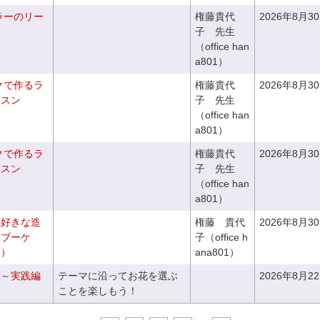
ラーのリー
権藤貴代
2026年8月3
子 先生
（office han
a801）
クで作るラ
権藤貴代
2026年8月3
ッスン
子 先生
（office han
a801）
クで作るラ
権藤貴代
2026年8月3
ッスン
子 先生
（office han
a801）
お好きな造
権藤 貴代
2026年8月3
チブーケ
子（office h
き）
ana801）
座～実践編
テーマに沿ってお花を選ぶ
2026年8月2
ことを楽しもう！