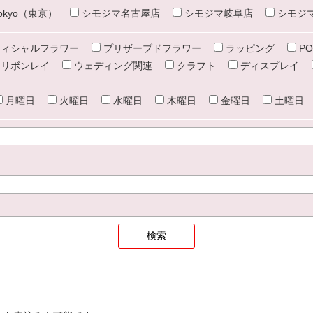
e tokyo（東京）
シモジマ名古屋店
シモジマ岐阜店
シモジ
ィシャルフラワー
プリザーブドフラワー
ラッピング
PO
リボンレイ
ウェディング関連
クラフト
ディスプレイ
月曜日
火曜日
水曜日
木曜日
金曜日
土曜日