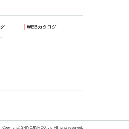
ング
WEBカタログ
し
Copyright© SHIMOJIMA CO.,Ltd. All rights
reserved.