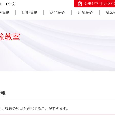
シモジマ オンライ
SH
中文
IR情報
採用情報
商品紹介
店舗紹介
講習
験教室
情報
い。複数の項目を選択することができます。