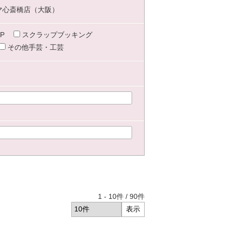
マ心斎橋店（大阪）
P
スクラップブッキング
その他手芸・工芸
1
-
10
件 /
90
件