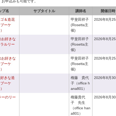
、お申込みも可能です。
ップ名
サブタイトル
講師名
開催日時
カゴ＆造花
甲斐田祥子
2026年8月2
クブーケ
(Rosetta主
き）
催)
のお好きな
甲斐田祥子
2026年8月2
ュラルリー
(Rosetta主
催)
のお好きな
甲斐田祥子
2026年8月2
スブーケ
(Rosetta主
き）
催)
お好きな造
権藤 貴代
2026年8月3
チブーケ
子（office h
き）
ana801）
ラーのリー
権藤貴代
2026年8月3
子 先生
（office han
a801）