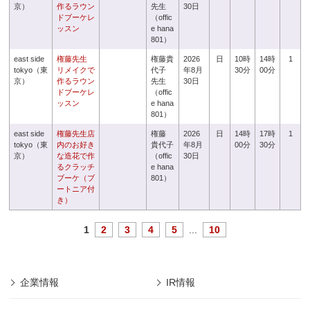
京）
作るラウン
先生
30日
ドブーケレ
（offic
ッスン
e hana
801）
east side
権藤先生
権藤貴
2026
日
10時
14時
1
tokyo（東
リメイクで
代子
年8月
30分
00分
京）
作るラウン
先生
30日
ドブーケレ
（offic
ッスン
e hana
801）
east side
権藤先生店
権藤
2026
日
14時
17時
1
tokyo（東
内のお好き
貴代子
年8月
00分
30分
京）
な造花で作
（offic
30日
るクラッチ
e hana
ブーケ（ブ
801）
ートニア付
き）
1
2
3
4
5
...
10
企業情報
IR情報