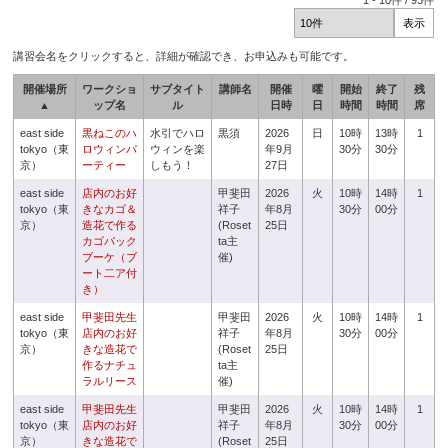
1
-
10
件 /
93
件
講習会名をクリックすると、詳細が確認でき、お申込みも可能です。
開催場所
ワークショ
サブタイト
講師名
開催
曜
開始
終了
残
▲
ップ名
ル
日時
日
時間
時間
席
east side
黒ねこのハ
水引でハロ
黒須
2026
日
10時
13時
1
tokyo（東
ロウィンパ
ウィンを楽
年9月
30分
30分
京）
ーティー
しもう！
27日
east side
店内のお好
甲斐田
2026
火
10時
14時
1
tokyo（東
きなカゴ＆
祥子
年8月
30分
00分
京）
造花で作る
(Roset
25日
カゴバック
ta主
ブーケ（ブ
催)
ート二ア付
き）
east side
甲斐田先生
甲斐田
2026
火
10時
14時
1
tokyo（東
店内のお好
祥子
年8月
30分
00分
京）
きな造花で
(Roset
25日
作るナチュ
ta主
ラルリース
催)
east side
甲斐田先生
甲斐田
2026
火
10時
14時
1
tokyo（東
店内のお好
祥子
年8月
30分
00分
京）
きな造花で
(Roset
25日