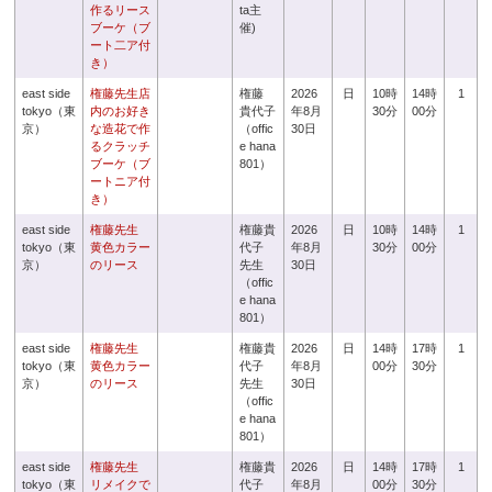
作るリース
ta主
ブーケ（ブ
催)
ート二ア付
き）
east side
権藤先生店
権藤
2026
日
10時
14時
1
tokyo（東
内のお好き
貴代子
年8月
30分
00分
京）
な造花で作
（offic
30日
るクラッチ
e hana
ブーケ（ブ
801）
ートニア付
き）
east side
権藤先生
権藤貴
2026
日
10時
14時
1
tokyo（東
黄色カラー
代子
年8月
30分
00分
京）
のリース
先生
30日
（offic
e hana
801）
east side
権藤先生
権藤貴
2026
日
14時
17時
1
tokyo（東
黄色カラー
代子
年8月
00分
30分
京）
のリース
先生
30日
（offic
e hana
801）
east side
権藤先生
権藤貴
2026
日
14時
17時
1
tokyo（東
リメイクで
代子
年8月
00分
30分