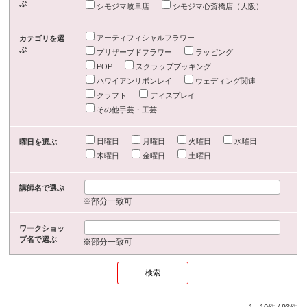
ぶ
シモジマ岐阜店
シモジマ心斎橋店（大阪）
アーティフィシャルフラワー
カテゴリを選
ぶ
プリザーブドフラワー
ラッピング
POP
スクラップブッキング
ハワイアンリボンレイ
ウェディング関連
クラフト
ディスプレイ
その他手芸・工芸
日曜日
月曜日
火曜日
水曜日
曜日を選ぶ
木曜日
金曜日
土曜日
講師名で選ぶ
※部分一致可
ワークショッ
プ名で選ぶ
※部分一致可