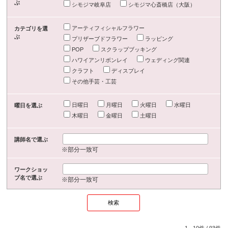
ぶ
シモジマ岐阜店
シモジマ心斎橋店（大阪）
アーティフィシャルフラワー
カテゴリを選
ぶ
プリザーブドフラワー
ラッピング
POP
スクラップブッキング
ハワイアンリボンレイ
ウェディング関連
クラフト
ディスプレイ
その他手芸・工芸
日曜日
月曜日
火曜日
水曜日
曜日を選ぶ
木曜日
金曜日
土曜日
講師名で選ぶ
※部分一致可
ワークショッ
プ名で選ぶ
※部分一致可