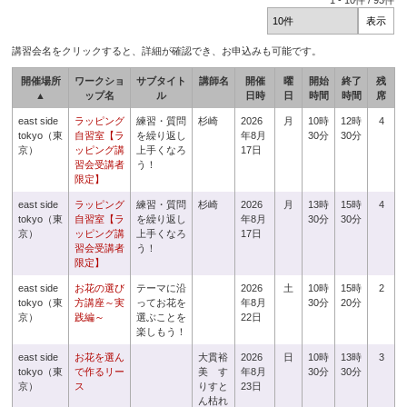
1
-
10
件 /
93
件
講習会名をクリックすると、詳細が確認でき、お申込みも可能です。
開催場所
ワークショ
サブタイト
講師名
開催
曜
開始
終了
残
▲
ップ名
ル
日時
日
時間
時間
席
east side
ラッピング
練習・質問
杉崎
2026
月
10時
12時
4
tokyo（東
自習室【ラ
を繰り返し
年8月
30分
30分
京）
ッピング講
上手くなろ
17日
習会受講者
う！
限定】
east side
ラッピング
練習・質問
杉崎
2026
月
13時
15時
4
tokyo（東
自習室【ラ
を繰り返し
年8月
30分
30分
京）
ッピング講
上手くなろ
17日
習会受講者
う！
限定】
east side
お花の選び
テーマに沿
2026
土
10時
15時
2
tokyo（東
方講座～実
ってお花を
年8月
30分
20分
京）
践編～
選ぶことを
22日
楽しもう！
east side
お花を選ん
大貫裕
2026
日
10時
13時
3
tokyo（東
で作るリー
美 す
年8月
30分
30分
京）
ス
りすと
23日
ん枯れ