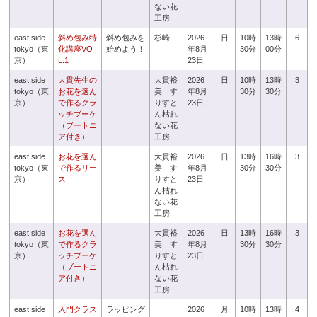
ない花
工房
east side
斜め包み特
斜め包みを
杉崎
2026
日
10時
13時
6
tokyo（東
化講座VO
始めよう！
年8月
30分
00分
京）
L.1
23日
east side
大貫先生の
大貫裕
2026
日
10時
13時
3
tokyo（東
お花を選ん
美 す
年8月
30分
30分
京）
で作るクラ
りすと
23日
ッチブーケ
ん枯れ
（ブートニ
ない花
ア付き）
工房
east side
お花を選ん
大貫裕
2026
日
13時
16時
3
tokyo（東
で作るリー
美 す
年8月
30分
30分
京）
ス
りすと
23日
ん枯れ
ない花
工房
east side
お花を選ん
大貫裕
2026
日
13時
16時
3
tokyo（東
で作るクラ
美 す
年8月
30分
30分
京）
ッチブーケ
りすと
23日
（ブートニ
ん枯れ
ア付き）
ない花
工房
east side
入門クラス
ラッピング
2026
月
10時
13時
4