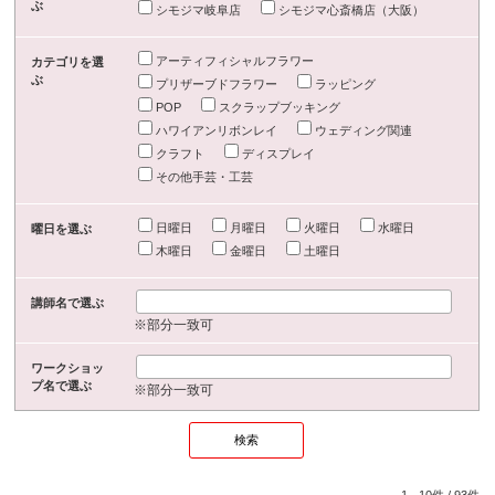
ぶ
シモジマ岐阜店
シモジマ心斎橋店（大阪）
アーティフィシャルフラワー
カテゴリを選
ぶ
プリザーブドフラワー
ラッピング
POP
スクラップブッキング
ハワイアンリボンレイ
ウェディング関連
クラフト
ディスプレイ
その他手芸・工芸
日曜日
月曜日
火曜日
水曜日
曜日を選ぶ
木曜日
金曜日
土曜日
講師名で選ぶ
※部分一致可
ワークショッ
プ名で選ぶ
※部分一致可