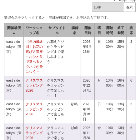
1
-
10
件 /
93
件
講習会名をクリックすると、詳細が確認でき、お申込みも可能です。
開催場所
ワークショ
サブタイト
講師
開催
曜
開始
終了
残
▲
ップ名
ル
名
日時
日
時間
時間
席
east side
【年内最終
お花えらび
2026
日
10時
15時
3
tokyo（東
回】お花の
からラッピ
年9月
30分
20分
京）
選び方講座
ングまで楽
13日
～おひとり
しみましょ
で選べるノ
う！
ウハウが身
につく～
east side
クリスマス
クリスマス
2026
月
13時
16時
6
tokyo（東
ラッピング
をラッピン
年12
00分
00分
京）
2026
グで楽しも
月7日
う！！
east side
クリスマス
クリスマス
杉崎
2026
日
10時
13時
3
tokyo（東
ラッピング
をラッピン
年10
30分
30分
京）
2026
グで楽しも
月18
う！！
日
east side
クリスマス
クリスマス
杉崎
2026
金
10時
13時
6
tokyo（東
ラッピング
をラッピン
年11
30分
30分
京）
2026
グで楽しも
月20