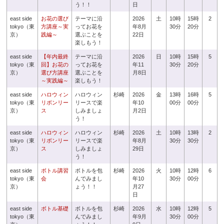
う！！
日
east side
お花の選び
テーマに沿
2026
土
10時
15時
2
tokyo（東
方講座～実
ってお花を
年8月
30分
20分
京）
践編～
選ぶことを
22日
楽しもう！
east side
【年内最終
テーマに沿
2026
日
10時
15時
5
tokyo（東
回】お花の
ってお花を
年11
30分
20分
京）
選び方講座
選ぶことを
月8日
～実践編～
楽しもう！
east side
ハロウィン
ハロウィン
杉崎
2026
金
13時
16時
5
tokyo（東
リボンリー
リースで楽
年10
00分
00分
京）
ス
しみましょ
月2日
う！
east side
ハロウィン
ハロウィン
杉崎
2026
土
10時
13時
2
tokyo（東
リボンリー
リースで楽
年8月
30分
30分
京）
ス
しみましょ
29日
う！
east side
ボトル講習
ボトルを包
杉崎
2026
火
10時
12時
6
tokyo（東
会
んでみまし
年10
30分
00分
京）
ょう！！
月27
日
east side
ボトル基礎
ボトルを包
杉崎
2026
水
10時
12時
5
tokyo（東
んでみまし
年9月
30分
00分