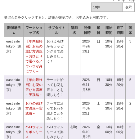
1
-
10
件 /
90
件
講習会名をクリックすると、詳細が確認でき、お申込みも可能です。
開催場所
ワークショ
サブタイト
講師
開催
曜
開始
終了
残
▲
ップ名
ル
名
日時
日
時間
時間
席
east side
【年内最終
お花えらび
2026
日
10時
15時
3
tokyo（東
回】お花の
からラッピ
年9月
30分
20分
京）
選び方講座
ングまで楽
13日
～おひとり
しみましょ
で選べるノ
う！
ウハウが身
につく～
east side
【年内最終
テーマに沿
2026
日
10時
15時
5
tokyo（東
回】お花の
ってお花を
年11
30分
20分
京）
選び方講座
選ぶことを
月8日
～実践編～
楽しもう！
east side
お花の選び
テーマに沿
2026
土
10時
15時
2
tokyo（東
方講座～実
ってお花を
年8月
30分
20分
京）
践編～
選ぶことを
22日
楽しもう！
east side
ハロウィン
ハロウィン
杉崎
2026
金
13時
16時
5
tokyo（東
リボンリー
リースで楽
年10
00分
00分
京）
ス
しみましょ
月2日