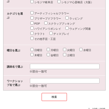
ぶ
シモジマ岐阜店
シモジマ心斎橋店（大阪）
アーティフィシャルフラワー
カテゴリを選
ぶ
プリザーブドフラワー
ラッピング
POP
スクラップブッキング
ハワイアンリボンレイ
ウェディング関連
クラフト
ディスプレイ
その他手芸・工芸
日曜日
月曜日
火曜日
水曜日
曜日を選ぶ
木曜日
金曜日
土曜日
講師名で選ぶ
※部分一致可
ワークショッ
プ名で選ぶ
※部分一致可