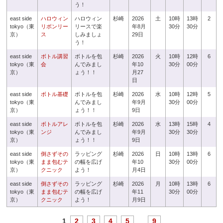
う！
east side
ハロウィン
ハロウィン
杉崎
2026
土
10時
13時
2
tokyo（東
リボンリー
リースで楽
年8月
30分
30分
京）
ス
しみましょ
29日
う！
east side
ボトル講習
ボトルを包
杉崎
2026
火
10時
12時
6
tokyo（東
会
んでみまし
年10
30分
00分
京）
ょう！！
月27
日
east side
ボトル基礎
ボトルを包
杉崎
2026
水
10時
12時
5
tokyo（東
んでみまし
年9月
30分
00分
京）
ょう！！
9日
east side
ボトルアレ
ボトルを包
杉崎
2026
水
13時
15時
4
tokyo（東
ンジ
んでみまし
年9月
30分
30分
京）
ょう！！
9日
east side
倒さずその
ラッピング
杉崎
2026
日
10時
13時
6
tokyo（東
まま包むテ
の幅を広げ
年10
30分
00分
京）
クニック
よう！
月4日
east side
倒さずその
ラッピング
杉崎
2026
月
10時
13時
6
tokyo（東
まま包むテ
の幅を広げ
年11
30分
00分
京）
クニック
よう！
月9日
1
2
3
4
5
...
9