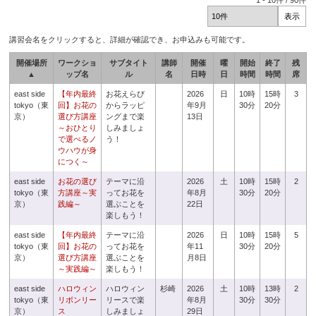
1
-
10
件 /
90
件
講習会名をクリックすると、詳細が確認でき、お申込みも可能です。
開催場所
ワークショ
サブタイト
講師
開催
曜
開始
終了
残
▲
ップ名
ル
名
日時
日
時間
時間
席
east side
【年内最終
お花えらび
2026
日
10時
15時
3
tokyo（東
回】お花の
からラッピ
年9月
30分
20分
京）
選び方講座
ングまで楽
13日
～おひとり
しみましょ
で選べるノ
う！
ウハウが身
につく～
east side
お花の選び
テーマに沿
2026
土
10時
15時
2
tokyo（東
方講座～実
ってお花を
年8月
30分
20分
京）
践編～
選ぶことを
22日
楽しもう！
east side
【年内最終
テーマに沿
2026
日
10時
15時
5
tokyo（東
回】お花の
ってお花を
年11
30分
20分
京）
選び方講座
選ぶことを
月8日
～実践編～
楽しもう！
east side
ハロウィン
ハロウィン
杉崎
2026
土
10時
13時
2
tokyo（東
リボンリー
リースで楽
年8月
30分
30分
京）
ス
しみましょ
29日