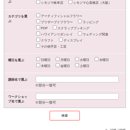
ぶ
シモジマ岐阜店
シモジマ心斎橋店（大阪）
アーティフィシャルフラワー
カテゴリを選
ぶ
プリザーブドフラワー
ラッピング
POP
スクラップブッキング
ハワイアンリボンレイ
ウェディング関連
クラフト
ディスプレイ
その他手芸・工芸
日曜日
月曜日
火曜日
水曜日
曜日を選ぶ
木曜日
金曜日
土曜日
講師名で選ぶ
※部分一致可
ワークショッ
プ名で選ぶ
※部分一致可