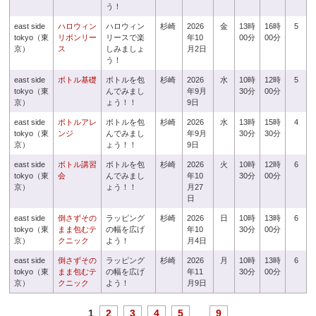
う！
east side
ハロウィン
ハロウィン
杉崎
2026
金
13時
16時
5
tokyo（東
リボンリー
リースで楽
年10
00分
00分
京）
ス
しみましょ
月2日
う！
east side
ボトル基礎
ボトルを包
杉崎
2026
水
10時
12時
5
tokyo（東
んでみまし
年9月
30分
00分
京）
ょう！！
9日
east side
ボトルアレ
ボトルを包
杉崎
2026
水
13時
15時
4
tokyo（東
ンジ
んでみまし
年9月
30分
30分
京）
ょう！！
9日
east side
ボトル講習
ボトルを包
杉崎
2026
火
10時
12時
6
tokyo（東
会
んでみまし
年10
30分
00分
京）
ょう！！
月27
日
east side
倒さずその
ラッピング
杉崎
2026
日
10時
13時
6
tokyo（東
まま包むテ
の幅を広げ
年10
30分
00分
京）
クニック
よう！
月4日
east side
倒さずその
ラッピング
杉崎
2026
月
10時
13時
6
tokyo（東
まま包むテ
の幅を広げ
年11
30分
00分
京）
クニック
よう！
月9日
1
2
3
4
5
...
9