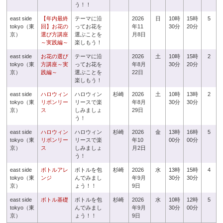
う！！
east side
【年内最終
テーマに沿
2026
日
10時
15時
5
tokyo（東
回】お花の
ってお花を
年11
30分
20分
京）
選び方講座
選ぶことを
月8日
～実践編～
楽しもう！
east side
お花の選び
テーマに沿
2026
土
10時
15時
2
tokyo（東
方講座～実
ってお花を
年8月
30分
20分
京）
践編～
選ぶことを
22日
楽しもう！
east side
ハロウィン
ハロウィン
杉崎
2026
土
10時
13時
2
tokyo（東
リボンリー
リースで楽
年8月
30分
30分
京）
ス
しみましょ
29日
う！
east side
ハロウィン
ハロウィン
杉崎
2026
金
13時
16時
5
tokyo（東
リボンリー
リースで楽
年10
00分
00分
京）
ス
しみましょ
月2日
う！
east side
ボトルアレ
ボトルを包
杉崎
2026
水
13時
15時
4
tokyo（東
ンジ
んでみまし
年9月
30分
30分
京）
ょう！！
9日
east side
ボトル基礎
ボトルを包
杉崎
2026
水
10時
12時
5
tokyo（東
んでみまし
年9月
30分
00分
京）
ょう！！
9日