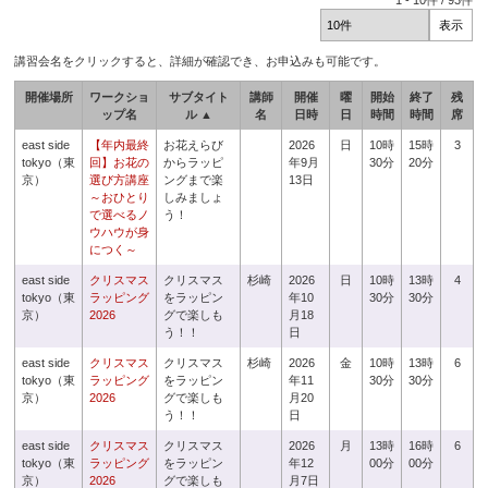
1
-
10
件 /
93
件
講習会名をクリックすると、詳細が確認でき、お申込みも可能です。
開催場所
ワークショ
サブタイト
講師
開催
曜
開始
終了
残
ップ名
ル ▲
名
日時
日
時間
時間
席
east side
【年内最終
お花えらび
2026
日
10時
15時
3
tokyo（東
回】お花の
からラッピ
年9月
30分
20分
京）
選び方講座
ングまで楽
13日
～おひとり
しみましょ
で選べるノ
う！
ウハウが身
につく～
east side
クリスマス
クリスマス
杉崎
2026
日
10時
13時
4
tokyo（東
ラッピング
をラッピン
年10
30分
30分
京）
2026
グで楽しも
月18
う！！
日
east side
クリスマス
クリスマス
杉崎
2026
金
10時
13時
6
tokyo（東
ラッピング
をラッピン
年11
30分
30分
京）
2026
グで楽しも
月20
う！！
日
east side
クリスマス
クリスマス
2026
月
13時
16時
6
tokyo（東
ラッピング
をラッピン
年12
00分
00分
京）
2026
グで楽しも
月7日