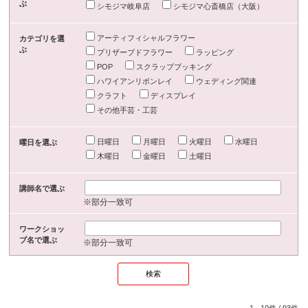
ぶ
シモジマ岐阜店
シモジマ心斎橋店（大阪）
アーティフィシャルフラワー
カテゴリを選
ぶ
プリザーブドフラワー
ラッピング
POP
スクラップブッキング
ハワイアンリボンレイ
ウェディング関連
クラフト
ディスプレイ
その他手芸・工芸
日曜日
月曜日
火曜日
水曜日
曜日を選ぶ
木曜日
金曜日
土曜日
講師名で選ぶ
※部分一致可
ワークショッ
プ名で選ぶ
※部分一致可