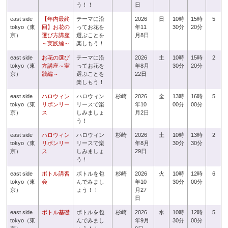
う！！
日
east side
【年内最終
テーマに沿
2026
日
10時
15時
5
tokyo（東
回】お花の
ってお花を
年11
30分
20分
京）
選び方講座
選ぶことを
月8日
～実践編～
楽しもう！
east side
お花の選び
テーマに沿
2026
土
10時
15時
2
tokyo（東
方講座～実
ってお花を
年8月
30分
20分
京）
践編～
選ぶことを
22日
楽しもう！
east side
ハロウィン
ハロウィン
杉崎
2026
金
13時
16時
5
tokyo（東
リボンリー
リースで楽
年10
00分
00分
京）
ス
しみましょ
月2日
う！
east side
ハロウィン
ハロウィン
杉崎
2026
土
10時
13時
2
tokyo（東
リボンリー
リースで楽
年8月
30分
30分
京）
ス
しみましょ
29日
う！
east side
ボトル講習
ボトルを包
杉崎
2026
火
10時
12時
6
tokyo（東
会
んでみまし
年10
30分
00分
京）
ょう！！
月27
日
east side
ボトル基礎
ボトルを包
杉崎
2026
水
10時
12時
5
tokyo（東
んでみまし
年9月
30分
00分