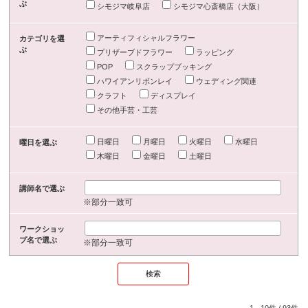
ぶ
シモジマ岐阜店
シモジマ心斎橋店（大阪）
アーティフィシャルフラワー
カテゴリを選
ぶ
プリザーブドフラワー
ラッピング
POP
スクラップブッキング
ハワイアンリボンレイ
ウェディング関連
クラフト
ディスプレイ
その他手芸・工芸
日曜日
月曜日
火曜日
水曜日
曜日を選ぶ
木曜日
金曜日
土曜日
講師名で選ぶ
※部分一致可
ワークショッ
プ名で選ぶ
※部分一致可