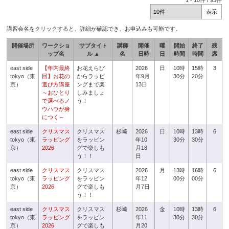
1
-
10
件 /
93
件
講習会名をクリックすると、詳細が確認でき、お申込みも可能です。
開催場所
ワークショ
サブタイト
講師
開催
曜
開始
終了
残
ップ名
ル ▲
名
日時
日
時間
時間
席
east side
【年内最終
お花えらび
2026
日
10時
15時
3
tokyo（東
回】お花の
からラッピ
年9月
30分
20分
京）
選び方講座
ングまで楽
13日
～おひとり
しみましょ
で選べるノ
う！
ウハウが身
につく～
east side
クリスマス
クリスマス
杉崎
2026
日
10時
13時
6
tokyo（東
ラッピング
をラッピン
年10
30分
30分
京）
2026
グで楽しも
月18
う！！
日
east side
クリスマス
クリスマス
2026
月
13時
16時
6
tokyo（東
ラッピング
をラッピン
年12
00分
00分
京）
2026
グで楽しも
月7日
う！！
east side
クリスマス
クリスマス
杉崎
2026
金
10時
13時
6
tokyo（東
ラッピング
をラッピン
年11
30分
30分
京）
2026
グで楽しも
月20