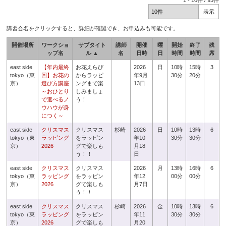
1
-
10
件 /
93
件
講習会名をクリックすると、詳細が確認でき、お申込みも可能です。
開催場所
ワークショ
サブタイト
講師
開催
曜
開始
終了
残
ップ名
ル ▲
名
日時
日
時間
時間
席
east side
【年内最終
お花えらび
2026
日
10時
15時
3
tokyo（東
回】お花の
からラッピ
年9月
30分
20分
京）
選び方講座
ングまで楽
13日
～おひとり
しみましょ
で選べるノ
う！
ウハウが身
につく～
east side
クリスマス
クリスマス
杉崎
2026
日
10時
13時
6
tokyo（東
ラッピング
をラッピン
年10
30分
30分
京）
2026
グで楽しも
月18
う！！
日
east side
クリスマス
クリスマス
2026
月
13時
16時
6
tokyo（東
ラッピング
をラッピン
年12
00分
00分
京）
2026
グで楽しも
月7日
う！！
east side
クリスマス
クリスマス
杉崎
2026
金
10時
13時
6
tokyo（東
ラッピング
をラッピン
年11
30分
30分
京）
2026
グで楽しも
月20