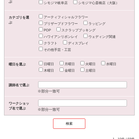
ぶ
シモジマ岐阜店
シモジマ心斎橋店（大阪）
アーティフィシャルフラワー
カテゴリを選
ぶ
プリザーブドフラワー
ラッピング
POP
スクラップブッキング
ハワイアンリボンレイ
ウェディング関連
クラフト
ディスプレイ
その他手芸・工芸
日曜日
月曜日
火曜日
水曜日
曜日を選ぶ
木曜日
金曜日
土曜日
講師名で選ぶ
※部分一致可
ワークショッ
プ名で選ぶ
※部分一致可