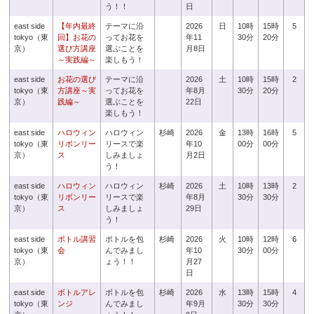
う！！
日
east side
【年内最終
テーマに沿
2026
日
10時
15時
5
tokyo（東
回】お花の
ってお花を
年11
30分
20分
京）
選び方講座
選ぶことを
月8日
～実践編～
楽しもう！
east side
お花の選び
テーマに沿
2026
土
10時
15時
2
tokyo（東
方講座～実
ってお花を
年8月
30分
20分
京）
践編～
選ぶことを
22日
楽しもう！
east side
ハロウィン
ハロウィン
杉崎
2026
金
13時
16時
5
tokyo（東
リボンリー
リースで楽
年10
00分
00分
京）
ス
しみましょ
月2日
う！
east side
ハロウィン
ハロウィン
杉崎
2026
土
10時
13時
2
tokyo（東
リボンリー
リースで楽
年8月
30分
30分
京）
ス
しみましょ
29日
う！
east side
ボトル講習
ボトルを包
杉崎
2026
火
10時
12時
6
tokyo（東
会
んでみまし
年10
30分
00分
京）
ょう！！
月27
日
east side
ボトルアレ
ボトルを包
杉崎
2026
水
13時
15時
4
tokyo（東
ンジ
んでみまし
年9月
30分
30分