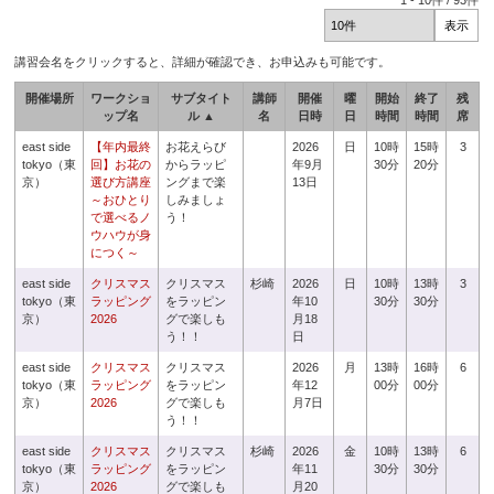
1
-
10
件 /
93
件
講習会名をクリックすると、詳細が確認でき、お申込みも可能です。
開催場所
ワークショ
サブタイト
講師
開催
曜
開始
終了
残
ップ名
ル ▲
名
日時
日
時間
時間
席
east side
【年内最終
お花えらび
2026
日
10時
15時
3
tokyo（東
回】お花の
からラッピ
年9月
30分
20分
京）
選び方講座
ングまで楽
13日
～おひとり
しみましょ
で選べるノ
う！
ウハウが身
につく～
east side
クリスマス
クリスマス
杉崎
2026
日
10時
13時
3
tokyo（東
ラッピング
をラッピン
年10
30分
30分
京）
2026
グで楽しも
月18
う！！
日
east side
クリスマス
クリスマス
2026
月
13時
16時
6
tokyo（東
ラッピング
をラッピン
年12
00分
00分
京）
2026
グで楽しも
月7日
う！！
east side
クリスマス
クリスマス
杉崎
2026
金
10時
13時
6
tokyo（東
ラッピング
をラッピン
年11
30分
30分
京）
2026
グで楽しも
月20