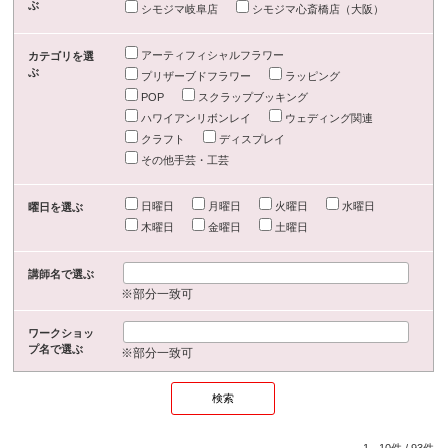
ぶ
シモジマ岐阜店
シモジマ心斎橋店（大阪）
アーティフィシャルフラワー
カテゴリを選
ぶ
プリザーブドフラワー
ラッピング
POP
スクラップブッキング
ハワイアンリボンレイ
ウェディング関連
クラフト
ディスプレイ
その他手芸・工芸
日曜日
月曜日
火曜日
水曜日
曜日を選ぶ
木曜日
金曜日
土曜日
講師名で選ぶ
※部分一致可
ワークショッ
プ名で選ぶ
※部分一致可