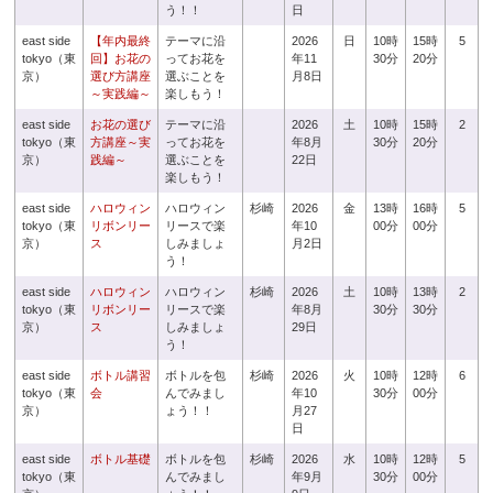
う！！
日
east side
【年内最終
テーマに沿
2026
日
10時
15時
5
tokyo（東
回】お花の
ってお花を
年11
30分
20分
京）
選び方講座
選ぶことを
月8日
～実践編～
楽しもう！
east side
お花の選び
テーマに沿
2026
土
10時
15時
2
tokyo（東
方講座～実
ってお花を
年8月
30分
20分
京）
践編～
選ぶことを
22日
楽しもう！
east side
ハロウィン
ハロウィン
杉崎
2026
金
13時
16時
5
tokyo（東
リボンリー
リースで楽
年10
00分
00分
京）
ス
しみましょ
月2日
う！
east side
ハロウィン
ハロウィン
杉崎
2026
土
10時
13時
2
tokyo（東
リボンリー
リースで楽
年8月
30分
30分
京）
ス
しみましょ
29日
う！
east side
ボトル講習
ボトルを包
杉崎
2026
火
10時
12時
6
tokyo（東
会
んでみまし
年10
30分
00分
京）
ょう！！
月27
日
east side
ボトル基礎
ボトルを包
杉崎
2026
水
10時
12時
5
tokyo（東
んでみまし
年9月
30分
00分