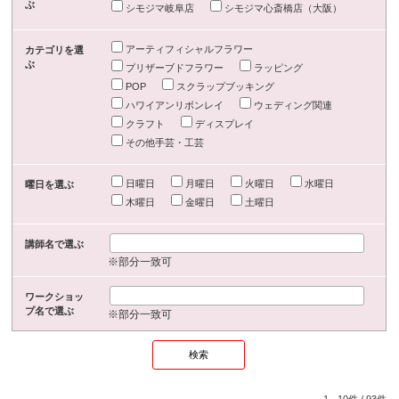
ぶ
シモジマ岐阜店
シモジマ心斎橋店（大阪）
アーティフィシャルフラワー
カテゴリを選
ぶ
プリザーブドフラワー
ラッピング
POP
スクラップブッキング
ハワイアンリボンレイ
ウェディング関連
クラフト
ディスプレイ
その他手芸・工芸
日曜日
月曜日
火曜日
水曜日
曜日を選ぶ
木曜日
金曜日
土曜日
講師名で選ぶ
※部分一致可
ワークショッ
プ名で選ぶ
※部分一致可