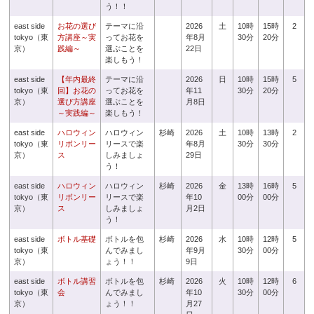
う！！
east side
お花の選び
テーマに沿
2026
土
10時
15時
2
tokyo（東
方講座～実
ってお花を
年8月
30分
20分
京）
践編～
選ぶことを
22日
楽しもう！
east side
【年内最終
テーマに沿
2026
日
10時
15時
5
tokyo（東
回】お花の
ってお花を
年11
30分
20分
京）
選び方講座
選ぶことを
月8日
～実践編～
楽しもう！
east side
ハロウィン
ハロウィン
杉崎
2026
土
10時
13時
2
tokyo（東
リボンリー
リースで楽
年8月
30分
30分
京）
ス
しみましょ
29日
う！
east side
ハロウィン
ハロウィン
杉崎
2026
金
13時
16時
5
tokyo（東
リボンリー
リースで楽
年10
00分
00分
京）
ス
しみましょ
月2日
う！
east side
ボトル基礎
ボトルを包
杉崎
2026
水
10時
12時
5
tokyo（東
んでみまし
年9月
30分
00分
京）
ょう！！
9日
east side
ボトル講習
ボトルを包
杉崎
2026
火
10時
12時
6
tokyo（東
会
んでみまし
年10
30分
00分
京）
ょう！！
月27