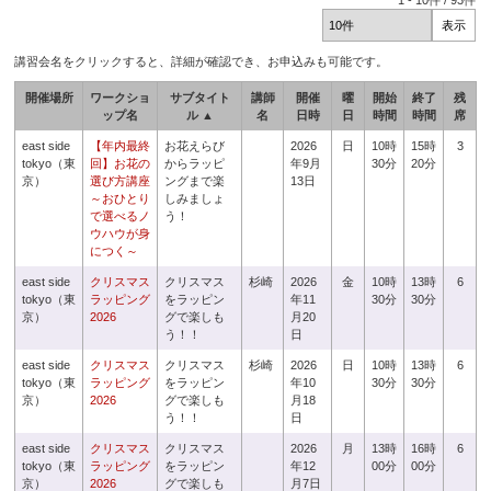
1
-
10
件 /
93
件
講習会名をクリックすると、詳細が確認でき、お申込みも可能です。
開催場所
ワークショ
サブタイト
講師
開催
曜
開始
終了
残
ップ名
ル ▲
名
日時
日
時間
時間
席
east side
【年内最終
お花えらび
2026
日
10時
15時
3
tokyo（東
回】お花の
からラッピ
年9月
30分
20分
京）
選び方講座
ングまで楽
13日
～おひとり
しみましょ
で選べるノ
う！
ウハウが身
につく～
east side
クリスマス
クリスマス
杉崎
2026
金
10時
13時
6
tokyo（東
ラッピング
をラッピン
年11
30分
30分
京）
2026
グで楽しも
月20
う！！
日
east side
クリスマス
クリスマス
杉崎
2026
日
10時
13時
6
tokyo（東
ラッピング
をラッピン
年10
30分
30分
京）
2026
グで楽しも
月18
う！！
日
east side
クリスマス
クリスマス
2026
月
13時
16時
6
tokyo（東
ラッピング
をラッピン
年12
00分
00分
京）
2026
グで楽しも
月7日