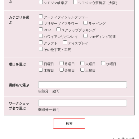
ぶ
シモジマ岐阜店
シモジマ心斎橋店（大阪）
アーティフィシャルフラワー
カテゴリを選
ぶ
プリザーブドフラワー
ラッピング
POP
スクラップブッキング
ハワイアンリボンレイ
ウェディング関連
クラフト
ディスプレイ
その他手芸・工芸
日曜日
月曜日
火曜日
水曜日
曜日を選ぶ
木曜日
金曜日
土曜日
講師名で選ぶ
※部分一致可
ワークショッ
プ名で選ぶ
※部分一致可