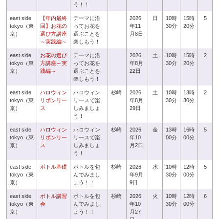
う！！
east side
【年内最終
テーマに沿
2026
日
10時
15時
5
tokyo（東
回】お花の
ってお花を
年11
30分
20分
京）
選び方講座
選ぶことを
月8日
～実践編～
楽しもう！
east side
お花の選び
テーマに沿
2026
土
10時
15時
2
tokyo（東
方講座～実
ってお花を
年8月
30分
20分
京）
践編～
選ぶことを
22日
楽しもう！
east side
ハロウィン
ハロウィン
杉崎
2026
土
10時
13時
2
tokyo（東
リボンリー
リースで楽
年8月
30分
30分
京）
ス
しみましょ
29日
う！
east side
ハロウィン
ハロウィン
杉崎
2026
金
13時
16時
5
tokyo（東
リボンリー
リースで楽
年10
00分
00分
京）
ス
しみましょ
月2日
う！
east side
ボトル基礎
ボトルを包
杉崎
2026
水
10時
12時
5
tokyo（東
んでみまし
年9月
30分
00分
京）
ょう！！
9日
east side
ボトル講習
ボトルを包
杉崎
2026
火
10時
12時
6
tokyo（東
会
んでみまし
年10
30分
00分
京）
ょう！！
月27