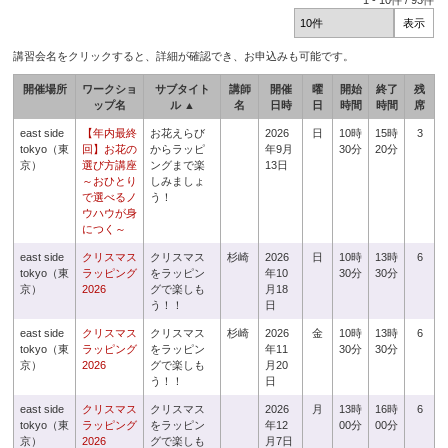
1
-
10
件 /
93
件
講習会名をクリックすると、詳細が確認でき、お申込みも可能です。
開催場所
ワークショ
サブタイト
講師
開催
曜
開始
終了
残
ップ名
ル ▲
名
日時
日
時間
時間
席
east side
【年内最終
お花えらび
2026
日
10時
15時
3
tokyo（東
回】お花の
からラッピ
年9月
30分
20分
京）
選び方講座
ングまで楽
13日
～おひとり
しみましょ
で選べるノ
う！
ウハウが身
につく～
east side
クリスマス
クリスマス
杉崎
2026
日
10時
13時
6
tokyo（東
ラッピング
をラッピン
年10
30分
30分
京）
2026
グで楽しも
月18
う！！
日
east side
クリスマス
クリスマス
杉崎
2026
金
10時
13時
6
tokyo（東
ラッピング
をラッピン
年11
30分
30分
京）
2026
グで楽しも
月20
う！！
日
east side
クリスマス
クリスマス
2026
月
13時
16時
6
tokyo（東
ラッピング
をラッピン
年12
00分
00分
京）
2026
グで楽しも
月7日