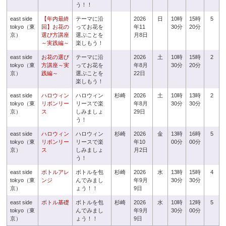
う！！
east side
【年内最終
テーマに沿
2026
日
10時
15時
5
tokyo（東
回】お花の
ってお花を
年11
30分
20分
京）
選び方講座
選ぶことを
月8日
～実践編～
楽しもう！
east side
お花の選び
テーマに沿
2026
土
10時
15時
2
tokyo（東
方講座～実
ってお花を
年8月
30分
20分
京）
践編～
選ぶことを
22日
楽しもう！
east side
ハロウィン
ハロウィン
杉崎
2026
土
10時
13時
2
tokyo（東
リボンリー
リースで楽
年8月
30分
30分
京）
ス
しみましょ
29日
う！
east side
ハロウィン
ハロウィン
杉崎
2026
金
13時
16時
5
tokyo（東
リボンリー
リースで楽
年10
00分
00分
京）
ス
しみましょ
月2日
う！
east side
ボトルアレ
ボトルを包
杉崎
2026
水
13時
15時
4
tokyo（東
ンジ
んでみまし
年9月
30分
30分
京）
ょう！！
9日
east side
ボトル基礎
ボトルを包
杉崎
2026
水
10時
12時
5
tokyo（東
んでみまし
年9月
30分
00分
京）
ょう！！
9日