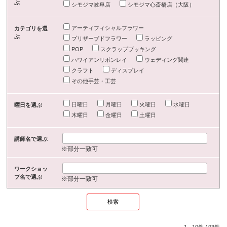
ぶ
シモジマ岐阜店
シモジマ心斎橋店（大阪）
アーティフィシャルフラワー
カテゴリを選
ぶ
プリザーブドフラワー
ラッピング
POP
スクラップブッキング
ハワイアンリボンレイ
ウェディング関連
クラフト
ディスプレイ
その他手芸・工芸
日曜日
月曜日
火曜日
水曜日
曜日を選ぶ
木曜日
金曜日
土曜日
講師名で選ぶ
※部分一致可
ワークショッ
プ名で選ぶ
※部分一致可