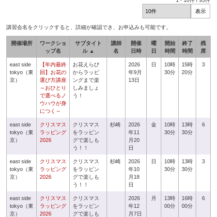
1
-
10
件 /
93
件
講習会名をクリックすると、詳細が確認でき、お申込みも可能です。
開催場所
ワークショ
サブタイト
講師
開催
曜
開始
終了
残
ップ名
ル ▲
名
日時
日
時間
時間
席
east side
【年内最終
お花えらび
2026
日
10時
15時
3
tokyo（東
回】お花の
からラッピ
年9月
30分
20分
京）
選び方講座
ングまで楽
13日
～おひとり
しみましょ
で選べるノ
う！
ウハウが身
につく～
east side
クリスマス
クリスマス
杉崎
2026
金
10時
13時
6
tokyo（東
ラッピング
をラッピン
年11
30分
30分
京）
2026
グで楽しも
月20
う！！
日
east side
クリスマス
クリスマス
杉崎
2026
日
10時
13時
3
tokyo（東
ラッピング
をラッピン
年10
30分
30分
京）
2026
グで楽しも
月18
う！！
日
east side
クリスマス
クリスマス
2026
月
13時
16時
6
tokyo（東
ラッピング
をラッピン
年12
00分
00分
京）
2026
グで楽しも
月7日