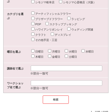
ぶ
シモジマ岐阜店
シモジマ心斎橋店（大阪）
アーティフィシャルフラワー
カテゴリを選
ぶ
プリザーブドフラワー
ラッピング
POP
スクラップブッキング
ハワイアンリボンレイ
ウェディング関連
クラフト
ディスプレイ
その他手芸・工芸
日曜日
月曜日
火曜日
水曜日
曜日を選ぶ
木曜日
金曜日
土曜日
講師名で選ぶ
※部分一致可
ワークショッ
プ名で選ぶ
※部分一致可