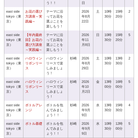
う！！
日
east side
お花の選び
テーマに沿
2026
土
10時
15時
2
tokyo（東
方講座～実
ってお花を
年8月
30分
20分
京）
践編～
選ぶことを
22日
楽しもう！
east side
【年内最終
テーマに沿
2026
日
10時
15時
5
tokyo（東
回】お花の
ってお花を
年11
30分
20分
京）
選び方講座
選ぶことを
月8日
～実践編～
楽しもう！
east side
ハロウィン
ハロウィン
杉崎
2026
土
10時
13時
2
tokyo（東
リボンリー
リースで楽
年8月
30分
30分
京）
ス
しみましょ
29日
う！
east side
ハロウィン
ハロウィン
杉崎
2026
金
13時
16時
5
tokyo（東
リボンリー
リースで楽
年10
00分
00分
京）
ス
しみましょ
月2日
う！
east side
ボトルアレ
ボトルを包
杉崎
2026
水
13時
15時
4
tokyo（東
ンジ
んでみまし
年9月
30分
30分
京）
ょう！！
9日
east side
ボトル基礎
ボトルを包
杉崎
2026
水
10時
12時
5
tokyo（東
んでみまし
年9月
30分
00分
京）
ょう！！
9日