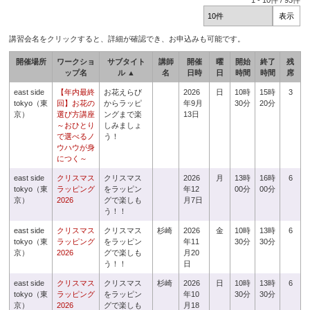
1
-
10
件 /
93
件
講習会名をクリックすると、詳細が確認でき、お申込みも可能です。
開催場所
ワークショ
サブタイト
講師
開催
曜
開始
終了
残
ップ名
ル ▲
名
日時
日
時間
時間
席
east side
【年内最終
お花えらび
2026
日
10時
15時
3
tokyo（東
回】お花の
からラッピ
年9月
30分
20分
京）
選び方講座
ングまで楽
13日
～おひとり
しみましょ
で選べるノ
う！
ウハウが身
につく～
east side
クリスマス
クリスマス
2026
月
13時
16時
6
tokyo（東
ラッピング
をラッピン
年12
00分
00分
京）
2026
グで楽しも
月7日
う！！
east side
クリスマス
クリスマス
杉崎
2026
金
10時
13時
6
tokyo（東
ラッピング
をラッピン
年11
30分
30分
京）
2026
グで楽しも
月20
う！！
日
east side
クリスマス
クリスマス
杉崎
2026
日
10時
13時
6
tokyo（東
ラッピング
をラッピン
年10
30分
30分
京）
2026
グで楽しも
月18