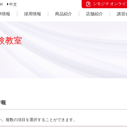
シモジマ オンライ
SH
中文
IR情報
採用情報
商品紹介
店舗紹介
講習
験教室
情報
い。複数の項目を選択することができます。