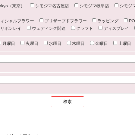
e tokyo（東京）
シモジマ名古屋店
シモジマ岐阜店
シモジ
ィシャルフラワー
プリザーブドフラワー
ラッピング
PO
リボンレイ
ウェディング関連
クラフト
ディスプレイ
月曜日
火曜日
水曜日
木曜日
金曜日
土曜日