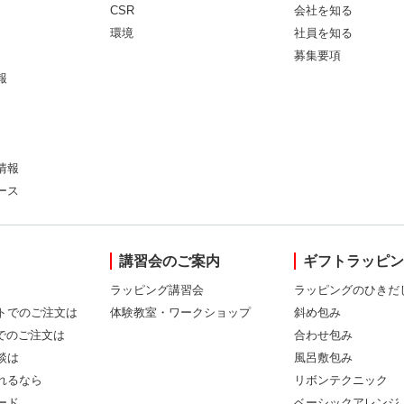
CSR
会社を知る
環境
社員を知る
募集要項
報
情報
ース
講習会のご案内
ギフトラッピ
ラッピング講習会
ラッピングのひきだ
トでのご注文は
体験教室・ワークショップ
斜め包み
Xでのご注文は
合わせ包み
談は
風呂敷包み
れるなら
リボンテクニック
ード
ベーシックアレンジ