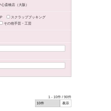
マ心斎橋店（大阪）
P
スクラップブッキング
その他手芸・工芸
1
-
10
件 /
90
件