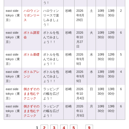
う！
east side
ハロウィン
ハロウィン
杉崎
2026
土
10時
13時
2
tokyo（東
リボンリー
リースで楽
年8月
30分
30分
京）
ス
しみましょ
29日
う！
east side
ボトル講習
ボトルを包
杉崎
2026
火
10時
12時
6
tokyo（東
会
んでみまし
年10
30分
00分
京）
ょう！！
月27
日
east side
ボトル基礎
ボトルを包
杉崎
2026
水
10時
12時
5
tokyo（東
んでみまし
年9月
30分
00分
京）
ょう！！
9日
east side
ボトルアレ
ボトルを包
杉崎
2026
水
13時
15時
4
tokyo（東
ンジ
んでみまし
年9月
30分
30分
京）
ょう！！
9日
east side
倒さずその
ラッピング
杉崎
2026
日
10時
13時
6
tokyo（東
まま包むテ
の幅を広げ
年10
30分
00分
京）
クニック
よう！
月4日
east side
倒さずその
ラッピング
杉崎
2026
月
10時
13時
6
tokyo（東
まま包むテ
の幅を広げ
年11
30分
00分
京）
クニック
よう！
月9日
1
2
3
4
5
...
9