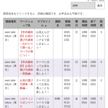
1
-
10
件 /
90
件
講習会名をクリックすると、詳細が確認でき、お申込みも可能です。
開催場所
ワークショ
サブタイト
講師
開催
曜
開始
終了
残
ップ名
ル ▲
名
日時
日
時間
時間
席
east side
【年内最終
お花えらび
2026
日
10時
15時
3
tokyo（東
回】お花の
からラッピ
年9月
30分
20分
京）
選び方講座
ングまで楽
13日
～おひとり
しみましょ
で選べるノ
う！
ウハウが身
につく～
east side
【年内最終
テーマに沿
2026
日
10時
15時
5
tokyo（東
回】お花の
ってお花を
年11
30分
20分
京）
選び方講座
選ぶことを
月8日
～実践編～
楽しもう！
east side
お花の選び
テーマに沿
2026
土
10時
15時
2
tokyo（東
方講座～実
ってお花を
年8月
30分
20分
京）
践編～
選ぶことを
22日
楽しもう！
east side
ハロウィン
ハロウィン
杉崎
2026
金
13時
16時
5
tokyo（東
リボンリー
リースで楽
年10
00分
00分
京）
ス
しみましょ
月2日