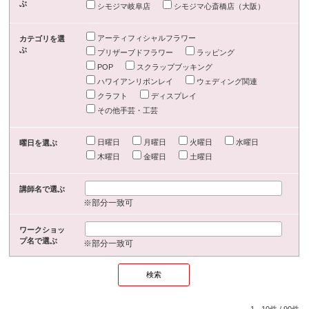
ぶ
シモジマ岐阜店
シモジマ心斎橋店（大阪）
アーティフィシャルフラワー
カテゴリを選
ぶ
プリザーブドフラワー
ラッピング
POP
スクラップブッキング
ハワイアンリボンレイ
ウェディング関連
クラフト
ディスプレイ
その他手芸・工芸
日曜日
月曜日
火曜日
水曜日
曜日を選ぶ
木曜日
金曜日
土曜日
講師名で選ぶ
※部分一致可
ワークショッ
プ名で選ぶ
※部分一致可