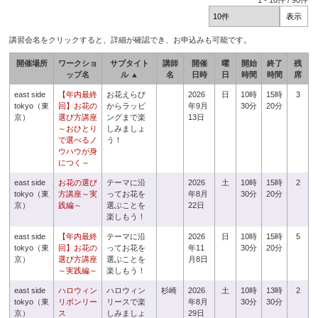
1
-
10
件 /
90
件
講習会名をクリックすると、詳細が確認でき、お申込みも可能です。
開催場所
ワークショ
サブタイト
講師
開催
曜
開始
終了
残
ップ名
ル ▲
名
日時
日
時間
時間
席
east side
【年内最終
お花えらび
2026
日
10時
15時
3
tokyo（東
回】お花の
からラッピ
年9月
30分
20分
京）
選び方講座
ングまで楽
13日
～おひとり
しみましょ
で選べるノ
う！
ウハウが身
につく～
east side
お花の選び
テーマに沿
2026
土
10時
15時
2
tokyo（東
方講座～実
ってお花を
年8月
30分
20分
京）
践編～
選ぶことを
22日
楽しもう！
east side
【年内最終
テーマに沿
2026
日
10時
15時
5
tokyo（東
回】お花の
ってお花を
年11
30分
20分
京）
選び方講座
選ぶことを
月8日
～実践編～
楽しもう！
east side
ハロウィン
ハロウィン
杉崎
2026
土
10時
13時
2
tokyo（東
リボンリー
リースで楽
年8月
30分
30分
京）
ス
しみましょ
29日