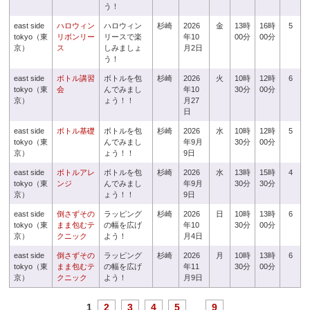
う！
east side
ハロウィン
ハロウィン
杉崎
2026
金
13時
16時
5
tokyo（東
リボンリー
リースで楽
年10
00分
00分
京）
ス
しみましょ
月2日
う！
east side
ボトル講習
ボトルを包
杉崎
2026
火
10時
12時
6
tokyo（東
会
んでみまし
年10
30分
00分
京）
ょう！！
月27
日
east side
ボトル基礎
ボトルを包
杉崎
2026
水
10時
12時
5
tokyo（東
んでみまし
年9月
30分
00分
京）
ょう！！
9日
east side
ボトルアレ
ボトルを包
杉崎
2026
水
13時
15時
4
tokyo（東
ンジ
んでみまし
年9月
30分
30分
京）
ょう！！
9日
east side
倒さずその
ラッピング
杉崎
2026
日
10時
13時
6
tokyo（東
まま包むテ
の幅を広げ
年10
30分
00分
京）
クニック
よう！
月4日
east side
倒さずその
ラッピング
杉崎
2026
月
10時
13時
6
tokyo（東
まま包むテ
の幅を広げ
年11
30分
00分
京）
クニック
よう！
月9日
1
2
3
4
5
...
9