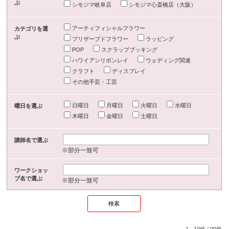
ぶ
シモジマ岐阜店
シモジマ心斎橋店（大阪）
アーティフィシャルフラワー
カテゴリを選
ぶ
プリザーブドフラワー
ラッピング
POP
スクラップブッキング
ハワイアンリボンレイ
ウェディング関連
クラフト
ディスプレイ
その他手芸・工芸
日曜日
月曜日
火曜日
水曜日
曜日を選ぶ
木曜日
金曜日
土曜日
講師名で選ぶ
※部分一致可
ワークショッ
プ名で選ぶ
※部分一致可