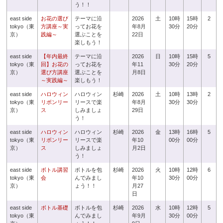
う！！
east side
お花の選び
テーマに沿
2026
土
10時
15時
2
tokyo（東
方講座～実
ってお花を
年8月
30分
20分
京）
践編～
選ぶことを
22日
楽しもう！
east side
【年内最終
テーマに沿
2026
日
10時
15時
5
tokyo（東
回】お花の
ってお花を
年11
30分
20分
京）
選び方講座
選ぶことを
月8日
～実践編～
楽しもう！
east side
ハロウィン
ハロウィン
杉崎
2026
土
10時
13時
2
tokyo（東
リボンリー
リースで楽
年8月
30分
30分
京）
ス
しみましょ
29日
う！
east side
ハロウィン
ハロウィン
杉崎
2026
金
13時
16時
5
tokyo（東
リボンリー
リースで楽
年10
00分
00分
京）
ス
しみましょ
月2日
う！
east side
ボトル講習
ボトルを包
杉崎
2026
火
10時
12時
6
tokyo（東
会
んでみまし
年10
30分
00分
京）
ょう！！
月27
日
east side
ボトル基礎
ボトルを包
杉崎
2026
水
10時
12時
5
tokyo（東
んでみまし
年9月
30分
00分