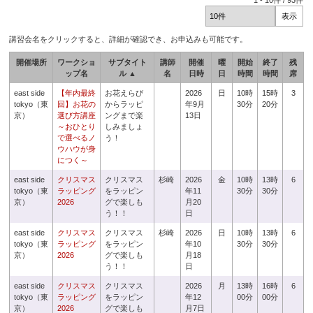
1
-
10
件 /
93
件
講習会名をクリックすると、詳細が確認でき、お申込みも可能です。
開催場所
ワークショ
サブタイト
講師
開催
曜
開始
終了
残
ップ名
ル ▲
名
日時
日
時間
時間
席
east side
【年内最終
お花えらび
2026
日
10時
15時
3
tokyo（東
回】お花の
からラッピ
年9月
30分
20分
京）
選び方講座
ングまで楽
13日
～おひとり
しみましょ
で選べるノ
う！
ウハウが身
につく～
east side
クリスマス
クリスマス
杉崎
2026
金
10時
13時
6
tokyo（東
ラッピング
をラッピン
年11
30分
30分
京）
2026
グで楽しも
月20
う！！
日
east side
クリスマス
クリスマス
杉崎
2026
日
10時
13時
6
tokyo（東
ラッピング
をラッピン
年10
30分
30分
京）
2026
グで楽しも
月18
う！！
日
east side
クリスマス
クリスマス
2026
月
13時
16時
6
tokyo（東
ラッピング
をラッピン
年12
00分
00分
京）
2026
グで楽しも
月7日