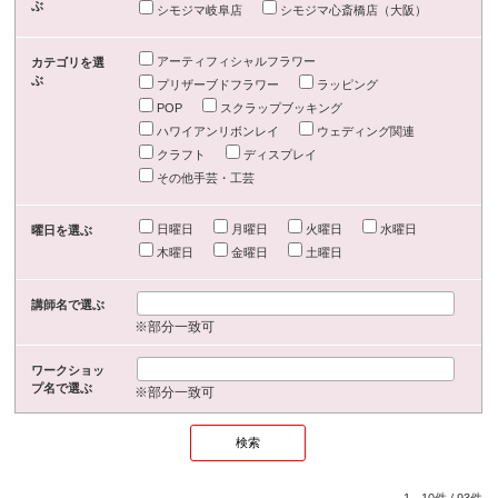
ぶ
シモジマ岐阜店
シモジマ心斎橋店（大阪）
アーティフィシャルフラワー
カテゴリを選
ぶ
プリザーブドフラワー
ラッピング
POP
スクラップブッキング
ハワイアンリボンレイ
ウェディング関連
クラフト
ディスプレイ
その他手芸・工芸
日曜日
月曜日
火曜日
水曜日
曜日を選ぶ
木曜日
金曜日
土曜日
講師名で選ぶ
※部分一致可
ワークショッ
プ名で選ぶ
※部分一致可