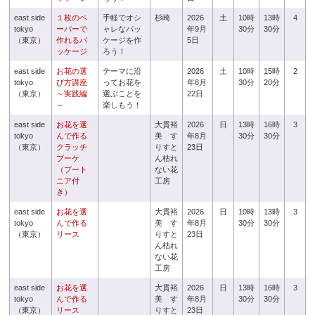
east side
１枚のペ
手軽でオシ
杉崎
2026
土
10時
13時
4
tokyo
ーパーで
ャレなパッ
年9月
30分
30分
（東京）
作れるパ
ケージを作
5日
ッケージ
ろう！
east side
お花の選
テーマに沿
2026
土
10時
15時
2
tokyo
び方講座
ってお花を
年8月
30分
20分
（東京）
～実践編
選ぶことを
22日
～
楽しもう！
east side
お花を選
大貫裕
2026
日
13時
16時
3
tokyo
んで作る
美 す
年8月
30分
30分
（東京）
クラッチ
りすと
23日
ブーケ
ん枯れ
（ブート
ない花
ニア付
工房
き）
east side
お花を選
大貫裕
2026
日
10時
13時
3
tokyo
んで作る
美 す
年8月
30分
30分
（東京）
リース
りすと
23日
ん枯れ
ない花
工房
east side
お花を選
大貫裕
2026
日
13時
16時
3
tokyo
んで作る
美 す
年8月
30分
30分
（東京）
リース
りすと
23日