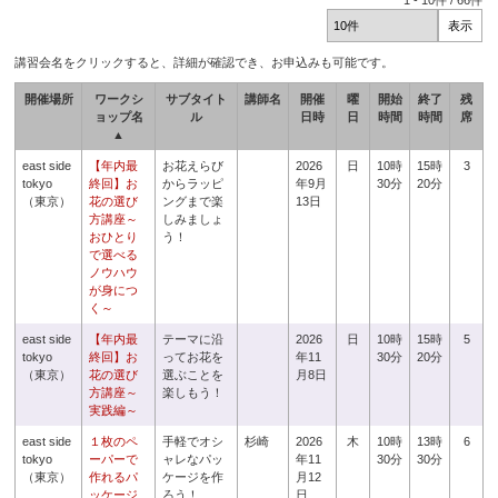
1
-
10
件 /
66
件
講習会名をクリックすると、詳細が確認でき、お申込みも可能です。
開催場所
ワークシ
サブタイト
講師名
開催
曜
開始
終了
残
ョップ名
ル
日時
日
時間
時間
席
▲
east side
【年内最
お花えらび
2026
日
10時
15時
3
tokyo
終回】お
からラッピ
年9月
30分
20分
（東京）
花の選び
ングまで楽
13日
方講座～
しみましょ
おひとり
う！
で選べる
ノウハウ
が身につ
く～
east side
【年内最
テーマに沿
2026
日
10時
15時
5
tokyo
終回】お
ってお花を
年11
30分
20分
（東京）
花の選び
選ぶことを
月8日
方講座～
楽しもう！
実践編～
east side
１枚のペ
手軽でオシ
杉崎
2026
木
10時
13時
6
tokyo
ーパーで
ャレなパッ
年11
30分
30分
（東京）
作れるパ
ケージを作
月12
ッケージ
ろう！
日