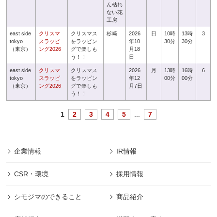
ん枯れ
ない花
工房
east side
クリスマ
クリスマス
杉崎
2026
日
10時
13時
3
tokyo
スラッピ
をラッピン
年10
30分
30分
（東京）
ング2026
グで楽しも
月18
う！！
日
east side
クリスマ
クリスマス
2026
月
13時
16時
6
tokyo
スラッピ
をラッピン
年12
00分
00分
（東京）
ング2026
グで楽しも
月7日
う！！
1
2
3
4
5
...
7
企業情報
IR情報
CSR・環境
採用情報
シモジマのできること
商品紹介