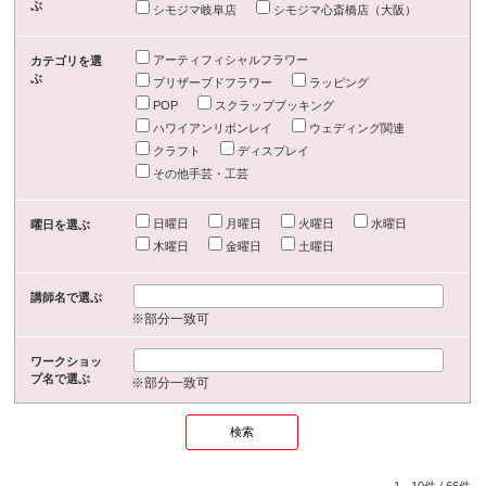
ぶ
シモジマ岐阜店
シモジマ心斎橋店（大阪）
アーティフィシャルフラワー
カテゴリを選
ぶ
プリザーブドフラワー
ラッピング
POP
スクラップブッキング
ハワイアンリボンレイ
ウェディング関連
クラフト
ディスプレイ
その他手芸・工芸
日曜日
月曜日
火曜日
水曜日
曜日を選ぶ
木曜日
金曜日
土曜日
講師名で選ぶ
※部分一致可
ワークショッ
プ名で選ぶ
※部分一致可