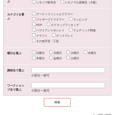
ぶ
シモジマ岐阜店
シモジマ心斎橋店（大阪）
アーティフィシャルフラワー
カテゴリを選
ぶ
プリザーブドフラワー
ラッピング
POP
スクラップブッキング
ハワイアンリボンレイ
ウェディング関連
クラフト
ディスプレイ
その他手芸・工芸
日曜日
月曜日
火曜日
水曜日
曜日を選ぶ
木曜日
金曜日
土曜日
講師名で選ぶ
※部分一致可
ワークショッ
プ名で選ぶ
※部分一致可