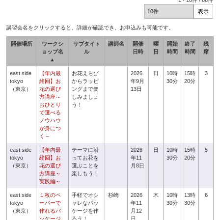
1
-
10
件 /
66
件
講習会名をクリックすると、詳細が確認でき、お申込みも可能です。
開催場所
ワークシ
サブタイト
講師名
開催
曜
開始
終了
残
ョップ名
ル
日時
日
時間
時間
席
▲
east side
【年内最
お花えらび
2026
日
10時
15時
3
tokyo
終回】お
からラッピ
年9月
30分
20分
（東京）
花の選び
ングまで楽
13日
方講座～
しみましょ
おひとり
う！
で選べる
ノウハウ
が身につ
く～
east side
【年内最
テーマに沿
2026
日
10時
15時
5
tokyo
終回】お
ってお花を
年11
30分
20分
（東京）
花の選び
選ぶことを
月8日
方講座～
楽しもう！
実践編～
east side
１枚のペ
手軽でオシ
杉崎
2026
木
10時
13時
6
tokyo
ーパーで
ャレなパッ
年11
30分
30分
（東京）
作れるパ
ケージを作
月12
ッケージ
ろう！
日