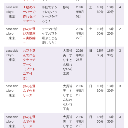
east side
１枚のペ
手軽でオシ
杉崎
2026
土
10時
13時
4
tokyo
ーパーで
ャレなパッ
年9月
30分
30分
（東京）
作れるパ
ケージを作
5日
ッケージ
ろう！
east side
お花の選
テーマに沿
2026
土
10時
15時
2
tokyo
び方講座
ってお花を
年8月
30分
20分
（東京）
～実践編
選ぶことを
22日
～
楽しもう！
east side
お花を選
大貫裕
2026
日
13時
16時
3
tokyo
んで作る
美 す
年8月
30分
30分
（東京）
クラッチ
りすと
23日
ブーケ
ん枯れ
（ブート
ない花
ニア付
工房
き）
east side
お花を選
大貫裕
2026
日
10時
13時
3
tokyo
んで作る
美 す
年8月
30分
30分
（東京）
リース
りすと
23日
ん枯れ
ない花
工房
east side
お花を選
大貫裕
2026
日
13時
16時
3
tokyo
んで作る
美 す
年8月
30分
30分
（東京）
リース
りすと
23日