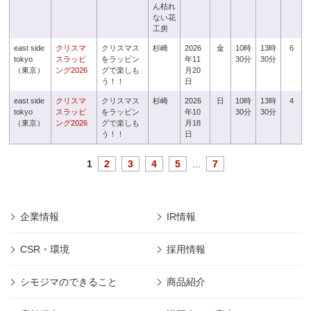
ん枯れ
ない花
工房
east side
クリスマ
クリスマス
杉崎
2026
金
10時
13時
6
tokyo
スラッピ
をラッピン
年11
30分
30分
（東京）
ング2026
グで楽しも
月20
う！！
日
east side
クリスマ
クリスマス
杉崎
2026
日
10時
13時
4
tokyo
スラッピ
をラッピン
年10
30分
30分
（東京）
ング2026
グで楽しも
月18
う！！
日
1
2
3
4
5
...
7
企業情報
IR情報
CSR・環境
採用情報
シモジマのできること
商品紹介