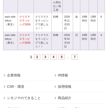
ん枯れ
ない花
工房
east side
クリスマ
クリスマス
杉崎
2026
金
10時
13時
6
tokyo
スラッピ
をラッピン
年11
30分
30分
（東京）
ング2026
グで楽しも
月20
う！！
日
east side
クリスマ
クリスマス
杉崎
2026
日
10時
13時
6
tokyo
スラッピ
をラッピン
年10
30分
30分
（東京）
ング2026
グで楽しも
月18
う！！
日
1
2
3
4
5
...
7
企業情報
IR情報
CSR・環境
採用情報
シモジマのできること
商品紹介