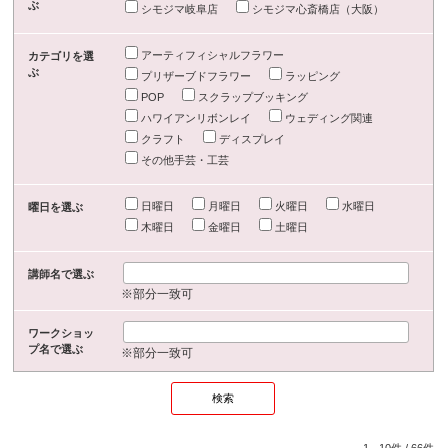
ぶ
シモジマ岐阜店
シモジマ心斎橋店（大阪）
アーティフィシャルフラワー
カテゴリを選
ぶ
プリザーブドフラワー
ラッピング
POP
スクラップブッキング
ハワイアンリボンレイ
ウェディング関連
クラフト
ディスプレイ
その他手芸・工芸
日曜日
月曜日
火曜日
水曜日
曜日を選ぶ
木曜日
金曜日
土曜日
講師名で選ぶ
※部分一致可
ワークショッ
プ名で選ぶ
※部分一致可