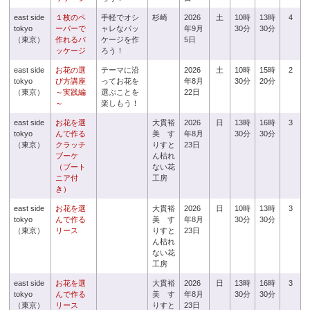
east side
１枚のペ
手軽でオシ
杉崎
2026
土
10時
13時
4
tokyo
ーパーで
ャレなパッ
年9月
30分
30分
（東京）
作れるパ
ケージを作
5日
ッケージ
ろう！
east side
お花の選
テーマに沿
2026
土
10時
15時
2
tokyo
び方講座
ってお花を
年8月
30分
20分
（東京）
～実践編
選ぶことを
22日
～
楽しもう！
east side
お花を選
大貫裕
2026
日
13時
16時
3
tokyo
んで作る
美 す
年8月
30分
30分
（東京）
クラッチ
りすと
23日
ブーケ
ん枯れ
（ブート
ない花
ニア付
工房
き）
east side
お花を選
大貫裕
2026
日
10時
13時
3
tokyo
んで作る
美 す
年8月
30分
30分
（東京）
リース
りすと
23日
ん枯れ
ない花
工房
east side
お花を選
大貫裕
2026
日
13時
16時
3
tokyo
んで作る
美 す
年8月
30分
30分
（東京）
リース
りすと
23日