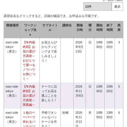
1
-
10
件 /
66
件
講習会名をクリックすると、詳細が確認でき、お申込みも可能です。
開催場所
ワークシ
サブタイト
講師名
開催
曜
開始
終了
残
ョップ名
ル
日時
日
時間
時間
席
▲
east side
【年内最
お花えらび
2026
日
10時
15時
3
tokyo
終回】お
からラッピ
年9月
30分
20分
（東京）
花の選び
ングまで楽
13日
方講座～
しみましょ
おひとり
う！
で選べる
ノウハウ
が身につ
く～
east side
【年内最
テーマに沿
2026
日
10時
15時
5
tokyo
終回】お
ってお花を
年11
30分
20分
（東京）
花の選び
選ぶことを
月8日
方講座～
楽しもう！
実践編～
east side
１枚のペ
手軽でオシ
杉崎
2026
木
10時
13時
6
tokyo
ーパーで
ャレなパッ
年11
30分
30分
（東京）
作れるパ
ケージを作
月12
ッケージ
ろう！
日