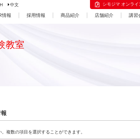
シモジマ オンライ
SH
中文
IR情報
採用情報
商品紹介
店舗紹介
講習
験教室
情報
い。複数の項目を選択することができます。