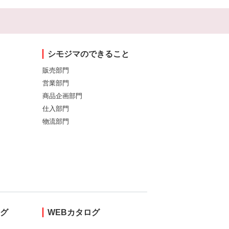
シモジマのできること
販売部門
営業部門
商品企画部門
仕入部門
物流部門
ング
WEBカタログ
し