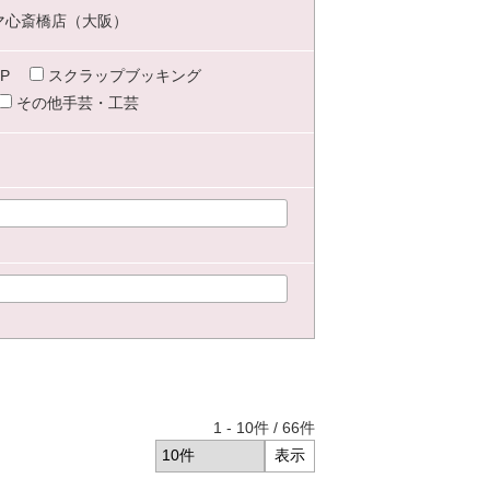
マ心斎橋店（大阪）
P
スクラップブッキング
その他手芸・工芸
1
-
10
件 /
66
件