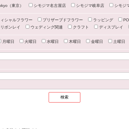
e tokyo（東京）
シモジマ名古屋店
シモジマ岐阜店
シモジ
ィシャルフラワー
プリザーブドフラワー
ラッピング
PO
リボンレイ
ウェディング関連
クラフト
ディスプレイ
月曜日
火曜日
水曜日
木曜日
金曜日
土曜日