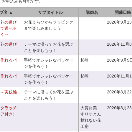
、お申込みも可能です。
プ名 ▲
サブタイトル
講師名
開催日時
お花の選び
お花えらびからラッピング
2026年9月1
りで選べる
まで楽しみましょう！
つく～
お花の選び
テーマに沿ってお花を選ぶ
2026年11月
～
ことを楽しもう！
で作れるパ
手軽でオシャレなパッケー
杉崎
2026年9月5
ジを作ろう！
で作れるパ
手軽でオシャレなパッケー
杉崎
2026年11月
ジを作ろう！
座～実践編
テーマに沿ってお花を選ぶ
2026年8月2
ことを楽しもう！
るクラッチ
大貫裕美
2026年8月2
ニア付き）
すりすとん
枯れない花
工房