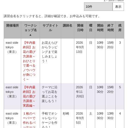
1
-
10
件 /
66
件
講習会名をクリックすると、詳細が確認でき、お申込みも可能です。
開催場所
ワークシ
サブタイト
講師名
開催
曜
開始
終了
残
ョップ名
ル
日時
日
時間
時間
席
▲
east side
【年内最
お花えらび
2026
日
10時
15時
3
tokyo
終回】お
からラッピ
年9月
30分
20分
（東京）
花の選び
ングまで楽
13日
方講座～
しみましょ
おひとり
う！
で選べる
ノウハウ
が身につ
く～
east side
【年内最
テーマに沿
2026
日
10時
15時
5
tokyo
終回】お
ってお花を
年11
30分
20分
（東京）
花の選び
選ぶことを
月8日
方講座～
楽しもう！
実践編～
east side
１枚のペ
手軽でオシ
杉崎
2026
土
10時
13時
4
tokyo
ーパーで
ャレなパッ
年9月
30分
30分
（東京）
作れるパ
ケージを作
5日
ッケージ
ろう！