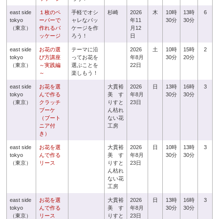
east side
１枚のペ
手軽でオシ
杉崎
2026
木
10時
13時
6
tokyo
ーパーで
ャレなパッ
年11
30分
30分
（東京）
作れるパ
ケージを作
月12
ッケージ
ろう！
日
east side
お花の選
テーマに沿
2026
土
10時
15時
2
tokyo
び方講座
ってお花を
年8月
30分
20分
（東京）
～実践編
選ぶことを
22日
～
楽しもう！
east side
お花を選
大貫裕
2026
日
13時
16時
3
tokyo
んで作る
美 す
年8月
30分
30分
（東京）
クラッチ
りすと
23日
ブーケ
ん枯れ
（ブート
ない花
ニア付
工房
き）
east side
お花を選
大貫裕
2026
日
10時
13時
3
tokyo
んで作る
美 す
年8月
30分
30分
（東京）
リース
りすと
23日
ん枯れ
ない花
工房
east side
お花を選
大貫裕
2026
日
13時
16時
3
tokyo
んで作る
美 す
年8月
30分
30分
（東京）
リース
りすと
23日