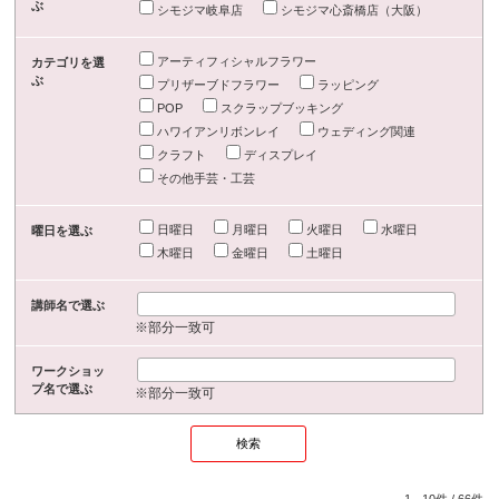
ぶ
シモジマ岐阜店
シモジマ心斎橋店（大阪）
アーティフィシャルフラワー
カテゴリを選
ぶ
プリザーブドフラワー
ラッピング
POP
スクラップブッキング
ハワイアンリボンレイ
ウェディング関連
クラフト
ディスプレイ
その他手芸・工芸
日曜日
月曜日
火曜日
水曜日
曜日を選ぶ
木曜日
金曜日
土曜日
講師名で選ぶ
※部分一致可
ワークショッ
プ名で選ぶ
※部分一致可