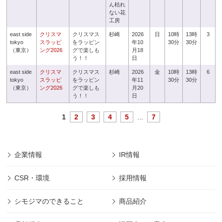
ん枯れ
ない花
工房
east side
クリスマ
クリスマス
杉崎
2026
日
10時
13時
3
tokyo
スラッピ
をラッピン
年10
30分
30分
（東京）
ング2026
グで楽しも
月18
う！！
日
east side
クリスマ
クリスマス
杉崎
2026
金
10時
13時
6
tokyo
スラッピ
をラッピン
年11
30分
30分
（東京）
ング2026
グで楽しも
月20
う！！
日
1
2
3
4
5
...
7
企業情報
IR情報
CSR・環境
採用情報
シモジマのできること
商品紹介