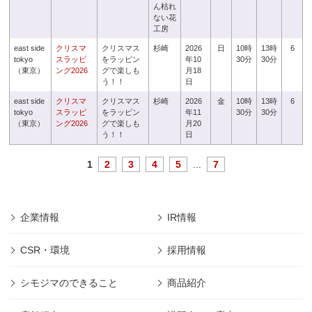
ん枯れ
ない花
工房
east side
クリスマ
クリスマス
杉崎
2026
日
10時
13時
6
tokyo
スラッピ
をラッピン
年10
30分
30分
（東京）
ング2026
グで楽しも
月18
う！！
日
east side
クリスマ
クリスマス
杉崎
2026
金
10時
13時
6
tokyo
スラッピ
をラッピン
年11
30分
30分
（東京）
ング2026
グで楽しも
月20
う！！
日
1
2
3
4
5
...
7
企業情報
IR情報
CSR・環境
採用情報
シモジマのできること
商品紹介