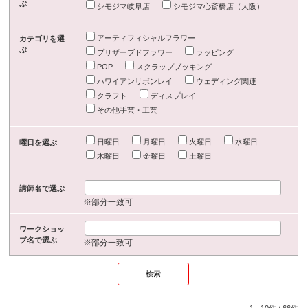
ぶ
シモジマ岐阜店
シモジマ心斎橋店（大阪）
アーティフィシャルフラワー
カテゴリを選
ぶ
プリザーブドフラワー
ラッピング
POP
スクラップブッキング
ハワイアンリボンレイ
ウェディング関連
クラフト
ディスプレイ
その他手芸・工芸
日曜日
月曜日
火曜日
水曜日
曜日を選ぶ
木曜日
金曜日
土曜日
講師名で選ぶ
※部分一致可
ワークショッ
プ名で選ぶ
※部分一致可