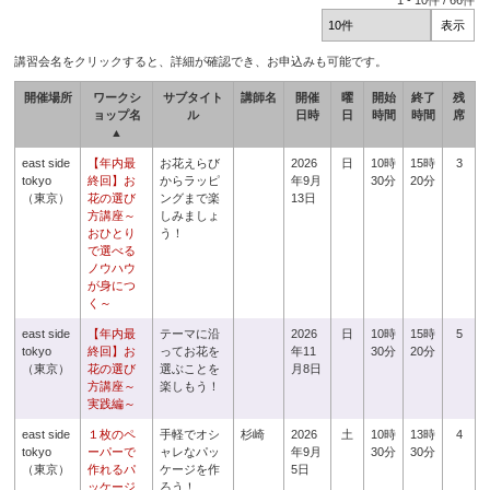
1
-
10
件 /
66
件
講習会名をクリックすると、詳細が確認でき、お申込みも可能です。
開催場所
ワークシ
サブタイト
講師名
開催
曜
開始
終了
残
ョップ名
ル
日時
日
時間
時間
席
▲
east side
【年内最
お花えらび
2026
日
10時
15時
3
tokyo
終回】お
からラッピ
年9月
30分
20分
（東京）
花の選び
ングまで楽
13日
方講座～
しみましょ
おひとり
う！
で選べる
ノウハウ
が身につ
く～
east side
【年内最
テーマに沿
2026
日
10時
15時
5
tokyo
終回】お
ってお花を
年11
30分
20分
（東京）
花の選び
選ぶことを
月8日
方講座～
楽しもう！
実践編～
east side
１枚のペ
手軽でオシ
杉崎
2026
土
10時
13時
4
tokyo
ーパーで
ャレなパッ
年9月
30分
30分
（東京）
作れるパ
ケージを作
5日
ッケージ
ろう！