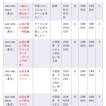
east side
１枚のペ
手軽でオシ
杉崎
2026
木
10時
13時
6
tokyo
ーパーで
ャレなパッ
年11
30分
30分
（東京）
作れるパ
ケージを作
月12
ッケージ
ろう！
日
east side
お花の選
テーマに沿
2026
土
10時
15時
2
tokyo
び方講座
ってお花を
年8月
30分
20分
（東京）
～実践編
選ぶことを
22日
～
楽しもう！
east side
お花を選
大貫裕
2026
日
13時
16時
3
tokyo
んで作る
美 す
年8月
30分
30分
（東京）
クラッチ
りすと
23日
ブーケ
ん枯れ
（ブート
ない花
ニア付
工房
き）
east side
お花を選
大貫裕
2026
日
10時
13時
3
tokyo
んで作る
美 す
年8月
30分
30分
（東京）
リース
りすと
23日
ん枯れ
ない花
工房
east side
お花を選
大貫裕
2026
日
13時
16時
3
tokyo
んで作る
美 す
年8月
30分
30分
（東京）
リース
りすと
23日