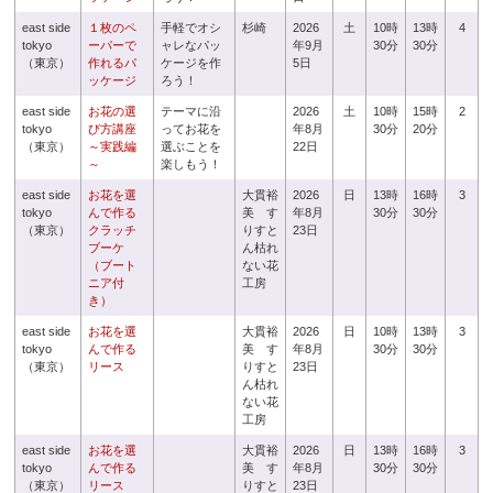
east side
１枚のペ
手軽でオシ
杉崎
2026
土
10時
13時
4
tokyo
ーパーで
ャレなパッ
年9月
30分
30分
（東京）
作れるパ
ケージを作
5日
ッケージ
ろう！
east side
お花の選
テーマに沿
2026
土
10時
15時
2
tokyo
び方講座
ってお花を
年8月
30分
20分
（東京）
～実践編
選ぶことを
22日
～
楽しもう！
east side
お花を選
大貫裕
2026
日
13時
16時
3
tokyo
んで作る
美 す
年8月
30分
30分
（東京）
クラッチ
りすと
23日
ブーケ
ん枯れ
（ブート
ない花
ニア付
工房
き）
east side
お花を選
大貫裕
2026
日
10時
13時
3
tokyo
んで作る
美 す
年8月
30分
30分
（東京）
リース
りすと
23日
ん枯れ
ない花
工房
east side
お花を選
大貫裕
2026
日
13時
16時
3
tokyo
んで作る
美 す
年8月
30分
30分
（東京）
リース
りすと
23日