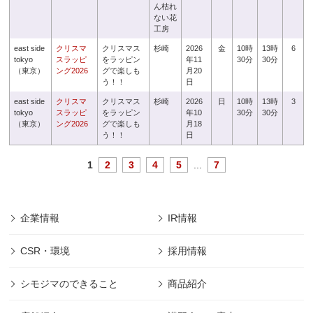
ん枯れ
ない花
工房
east side
クリスマ
クリスマス
杉崎
2026
金
10時
13時
6
tokyo
スラッピ
をラッピン
年11
30分
30分
（東京）
ング2026
グで楽しも
月20
う！！
日
east side
クリスマ
クリスマス
杉崎
2026
日
10時
13時
3
tokyo
スラッピ
をラッピン
年10
30分
30分
（東京）
ング2026
グで楽しも
月18
う！！
日
1
2
3
4
5
...
7
企業情報
IR情報
CSR・環境
採用情報
シモジマのできること
商品紹介