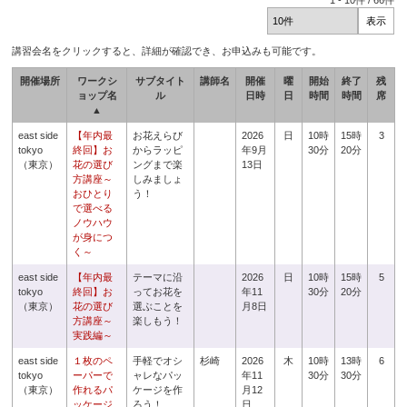
1
-
10
件 /
66
件
講習会名をクリックすると、詳細が確認でき、お申込みも可能です。
開催場所
ワークシ
サブタイト
講師名
開催
曜
開始
終了
残
ョップ名
ル
日時
日
時間
時間
席
▲
east side
【年内最
お花えらび
2026
日
10時
15時
3
tokyo
終回】お
からラッピ
年9月
30分
20分
（東京）
花の選び
ングまで楽
13日
方講座～
しみましょ
おひとり
う！
で選べる
ノウハウ
が身につ
く～
east side
【年内最
テーマに沿
2026
日
10時
15時
5
tokyo
終回】お
ってお花を
年11
30分
20分
（東京）
花の選び
選ぶことを
月8日
方講座～
楽しもう！
実践編～
east side
１枚のペ
手軽でオシ
杉崎
2026
木
10時
13時
6
tokyo
ーパーで
ャレなパッ
年11
30分
30分
（東京）
作れるパ
ケージを作
月12
ッケージ
ろう！
日