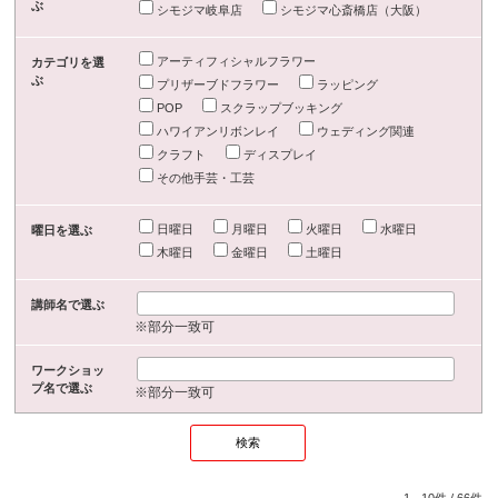
ぶ
シモジマ岐阜店
シモジマ心斎橋店（大阪）
アーティフィシャルフラワー
カテゴリを選
ぶ
プリザーブドフラワー
ラッピング
POP
スクラップブッキング
ハワイアンリボンレイ
ウェディング関連
クラフト
ディスプレイ
その他手芸・工芸
日曜日
月曜日
火曜日
水曜日
曜日を選ぶ
木曜日
金曜日
土曜日
講師名で選ぶ
※部分一致可
ワークショッ
プ名で選ぶ
※部分一致可