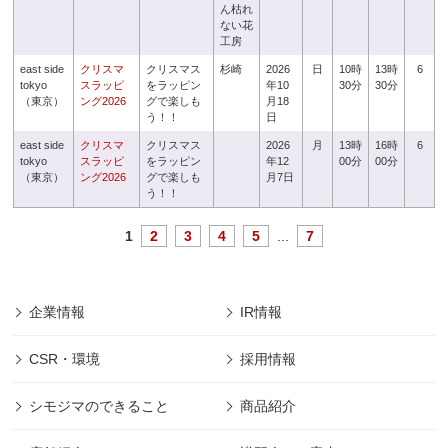
ん枯れ
ない花
工房
east side
クリスマ
クリスマス
杉崎
2026
日
10時
13時
6
tokyo
スラッピ
をラッピン
年10
30分
30分
（東京）
ング2026
グで楽しも
月18
う！！
日
east side
クリスマ
クリスマス
2026
月
13時
16時
6
tokyo
スラッピ
をラッピン
年12
00分
00分
（東京）
ング2026
グで楽しも
月7日
う！！
1
2
3
4
5
...
7
企業情報
IR情報
CSR・環境
採用情報
シモジマのできること
商品紹介