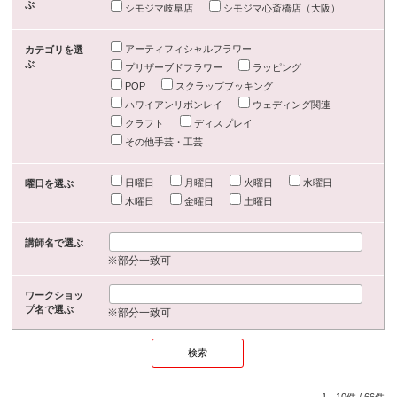
ぶ
シモジマ岐阜店
シモジマ心斎橋店（大阪）
アーティフィシャルフラワー
カテゴリを選
ぶ
プリザーブドフラワー
ラッピング
POP
スクラップブッキング
ハワイアンリボンレイ
ウェディング関連
クラフト
ディスプレイ
その他手芸・工芸
日曜日
月曜日
火曜日
水曜日
曜日を選ぶ
木曜日
金曜日
土曜日
講師名で選ぶ
※部分一致可
ワークショッ
プ名で選ぶ
※部分一致可