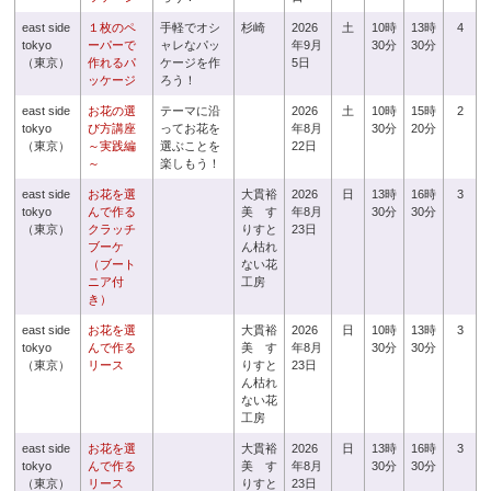
east side
１枚のペ
手軽でオシ
杉崎
2026
土
10時
13時
4
tokyo
ーパーで
ャレなパッ
年9月
30分
30分
（東京）
作れるパ
ケージを作
5日
ッケージ
ろう！
east side
お花の選
テーマに沿
2026
土
10時
15時
2
tokyo
び方講座
ってお花を
年8月
30分
20分
（東京）
～実践編
選ぶことを
22日
～
楽しもう！
east side
お花を選
大貫裕
2026
日
13時
16時
3
tokyo
んで作る
美 す
年8月
30分
30分
（東京）
クラッチ
りすと
23日
ブーケ
ん枯れ
（ブート
ない花
ニア付
工房
き）
east side
お花を選
大貫裕
2026
日
10時
13時
3
tokyo
んで作る
美 す
年8月
30分
30分
（東京）
リース
りすと
23日
ん枯れ
ない花
工房
east side
お花を選
大貫裕
2026
日
13時
16時
3
tokyo
んで作る
美 す
年8月
30分
30分
（東京）
リース
りすと
23日