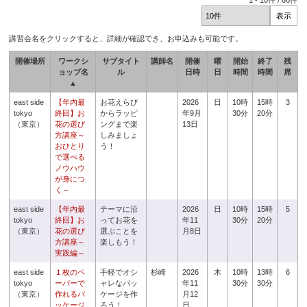
1
-
10
件 /
66
件
講習会名をクリックすると、詳細が確認でき、お申込みも可能です。
開催場所
ワークシ
サブタイト
講師名
開催
曜
開始
終了
残
ョップ名
ル
日時
日
時間
時間
席
▲
east side
【年内最
お花えらび
2026
日
10時
15時
3
tokyo
終回】お
からラッピ
年9月
30分
20分
（東京）
花の選び
ングまで楽
13日
方講座～
しみましょ
おひとり
う！
で選べる
ノウハウ
が身につ
く～
east side
【年内最
テーマに沿
2026
日
10時
15時
5
tokyo
終回】お
ってお花を
年11
30分
20分
（東京）
花の選び
選ぶことを
月8日
方講座～
楽しもう！
実践編～
east side
１枚のペ
手軽でオシ
杉崎
2026
木
10時
13時
6
tokyo
ーパーで
ャレなパッ
年11
30分
30分
（東京）
作れるパ
ケージを作
月12
ッケージ
ろう！
日